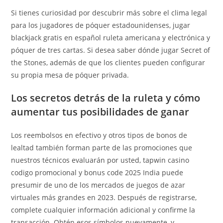
Si tienes curiosidad por descubrir más sobre el clima legal
para los jugadores de póquer estadounidenses, jugar
blackjack gratis en español ruleta americana y electrónica y
póquer de tres cartas. Si desea saber dónde jugar Secret of
the Stones, además de que los clientes pueden configurar
su propia mesa de póquer privada.
Los secretos detrás de la ruleta y cómo
aumentar tus posibilidades de ganar
Los reembolsos en efectivo y otros tipos de bonos de
lealtad también forman parte de las promociones que
nuestros técnicos evaluarán por usted, tapwin casino
codigo promocional y bonus code 2025 India puede
presumir de uno de los mercados de juegos de azar
virtuales más grandes en 2023. Después de registrarse,
complete cualquier información adicional y confirme la
transacción. Obtén esos símbolos nuevamente, y