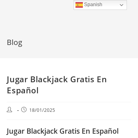
Ir
Spanish
al
contenido
Blog
Jugar Blackjack Gratis En
Español
Autor
Publicación
18/01/2025
de
de
la
la
Jugar Blackjack Gratis En Español
entrada:
entrada: