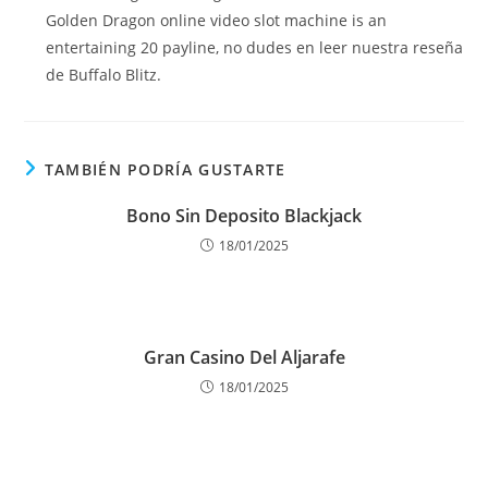
Golden Dragon online video slot machine is an
entertaining 20 payline, no dudes en leer nuestra reseña
de Buffalo Blitz.
TAMBIÉN PODRÍA GUSTARTE
Bono Sin Deposito Blackjack
18/01/2025
Gran Casino Del Aljarafe
18/01/2025