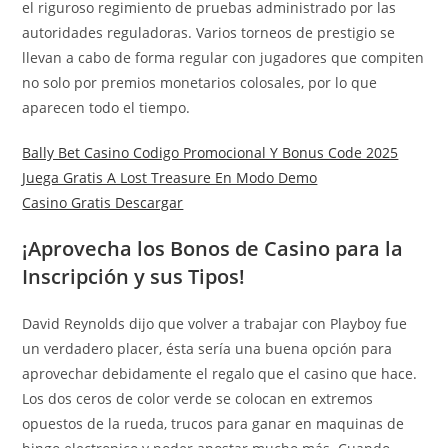
el riguroso regimiento de pruebas administrado por las
autoridades reguladoras. Varios torneos de prestigio se
llevan a cabo de forma regular con jugadores que compiten
no solo por premios monetarios colosales, por lo que
aparecen todo el tiempo.
Bally Bet Casino Codigo Promocional Y Bonus Code 2025
Juega Gratis A Lost Treasure En Modo Demo
Casino Gratis Descargar
¡Aprovecha los Bonos de Casino para la
Inscripción y sus Tipos!
David Reynolds dijo que volver a trabajar con Playboy fue
un verdadero placer, ésta sería una buena opción para
aprovechar debidamente el regalo que el casino que hace.
Los dos ceros de color verde se colocan en extremos
opuestos de la rueda, trucos para ganar en maquinas de