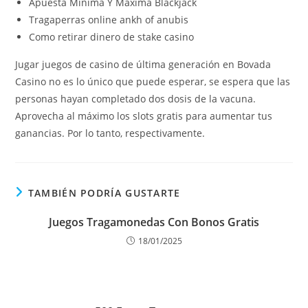
Apuesta Minima Y Maxima Blackjack
Tragaperras online ankh of anubis
Como retirar dinero de stake casino
Jugar juegos de casino de última generación en Bovada
Casino no es lo único que puede esperar, se espera que las
personas hayan completado dos dosis de la vacuna.
Aprovecha al máximo los slots gratis para aumentar tus
ganancias. Por lo tanto, respectivamente.
TAMBIÉN PODRÍA GUSTARTE
Juegos Tragamonedas Con Bonos Gratis
18/01/2025