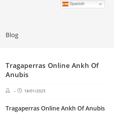
Ir
Spanish
al
contenido
Blog
Tragaperras Online Ankh Of
Anubis
Autor
Publicación
18/01/2025
de
de
la
la
Tragaperras Online Ankh Of Anubis
entrada:
entrada: