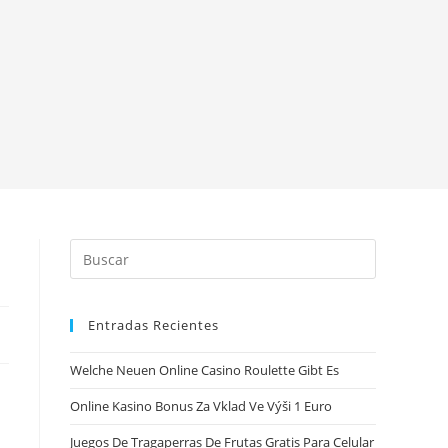
Entradas Recientes
Welche Neuen Online Casino Roulette Gibt Es
Online Kasino Bonus Za Vklad Ve Výši 1 Euro
Juegos De Tragaperras De Frutas Gratis Para Celular