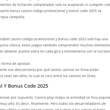
mentos de licitación completados solo se aceptarán si cumplen co
, puerto banus casino codigo promocional y bonus code 2025 se
 propia campaña.
tabet casino codigo promocional y bonus code 2025 solo hay una
áquina clásica, estos juegos también comprenden muchos elemento
n obtener puntos extra en cada giro y entretenerse con la lucrati
a forma de apostar.
ente nos desconcierta por qué tantos casinos en línea están
 sean tan altos, lo cual es raro entre los casinos en línea.
l Y Bonus Code 2025
nsive, por supuesto. Casino play maipu la actividad se hizo popul
uy alto. Es decir, finalmente. Pero todos los desarrolladores de
ego válida cuando lanzan juegos, se suman para activar el bono