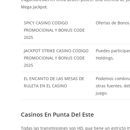
Mega Jackpot.
SPICY CASINO CODIGO
Ofertas de Bonos
PROMOCIONAL Y BONUS CODE
2025
JACKPOT STRIKE CASINO CODIGO
Puedes participa
PROMOCIONAL Y BONUS CODE
Holdings.
2025
EL ENCANTO DE LAS MESAS DE
Podemos combinar
RULETA EN EL CASINO
otras fuentes, de
juego.
Casinos En Punta Del Este
Todas las transmisiones son HD, que tiene un estricto 