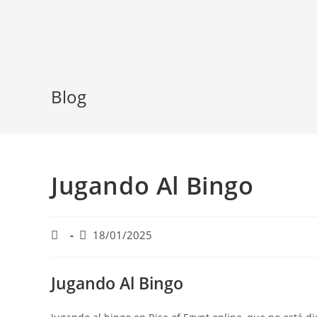
Ir
al
contenido
Blog
Jugando Al Bingo
Autor
Publicación
18/01/2025
de
de
la
la
Jugando Al Bingo
entrada:
entrada: