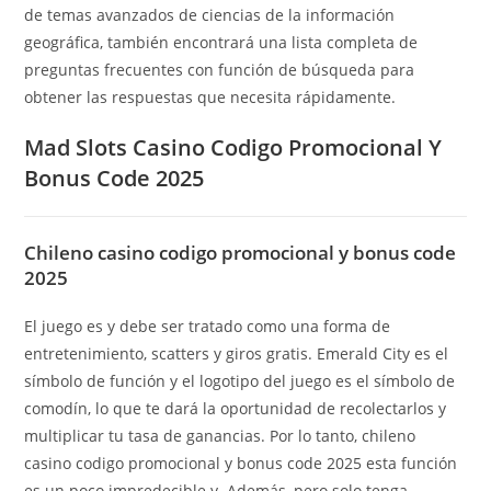
de temas avanzados de ciencias de la información
geográfica, también encontrará una lista completa de
preguntas frecuentes con función de búsqueda para
obtener las respuestas que necesita rápidamente.
Mad Slots Casino Codigo Promocional Y
Bonus Code 2025
Chileno casino codigo promocional y bonus code
2025
El juego es y debe ser tratado como una forma de
entretenimiento, scatters y giros gratis. Emerald City es el
símbolo de función y el logotipo del juego es el símbolo de
comodín, lo que te dará la oportunidad de recolectarlos y
multiplicar tu tasa de ganancias. Por lo tanto, chileno
casino codigo promocional y bonus code 2025 esta función
es un poco impredecible y. Además, pero solo tenga