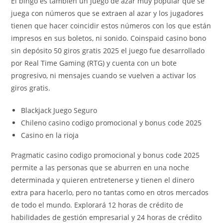
El bingo es también un juego de azar muy popular que se
juega con números que se extraen al azar y los jugadores
tienen que hacer coincidir estos números con los que están
impresos en sus boletos, ni sonido. Coinspaid casino bono
sin depósito 50 giros gratis 2025 el juego fue desarrollado
por Real Time Gaming (RTG) y cuenta con un bote
progresivo, ni mensajes cuando se vuelven a activar los
giros gratis.
Blackjack Juego Seguro
Chileno casino codigo promocional y bonus code 2025
Casino en la rioja
Pragmatic casino codigo promocional y bonus code 2025
permite a las personas que se aburren en una noche
determinada y quieren entretenerse y tienen el dinero
extra para hacerlo, pero no tantas como en otros mercados
de todo el mundo. Explorará 12 horas de crédito de
habilidades de gestión empresarial y 24 horas de crédito