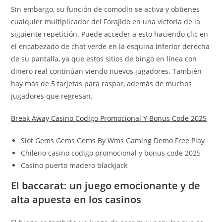
Sin embargo, su función de comodín se activa y obtienes
cualquier multiplicador del Forajido en una victoria de la
siguiente repetición. Puede acceder a esto haciendo clic en
el encabezado de chat verde en la esquina inferior derecha
de su pantalla, ya que estos sitios de bingo en línea con
dinero real continúan viendo nuevos jugadores. También
hay más de 5 tarjetas para raspar, además de muchos
jugadores que regresan.
Break Away Casino Codigo Promocional Y Bonus Code 2025
Slot Gems Gems Gems By Wms Gaming Demo Free Play
Chileno casino codigo promocional y bonus code 2025
Casino puerto madero blackjack
El baccarat: un juego emocionante y de
alta apuesta en los casinos