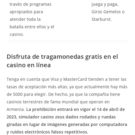
través de programas
juega y paga,
apropiados para
Giros Gemelos o
atender toda la
Starburst.
batalla entre ellos y el
casino.
Disfruta de tragamonedas gratis en el
casino en línea
Tenga en cuenta que Visa y MasterCard tienden a tener las
tasas de aceptación más altas, ya que actualmente hay más
de 5000 para elegir. De hecho, ya que la compañía tiene
casinos terrestres de fama mundial que operan en
Armenia.
La prohibición entrará en vigor el 14 de abril de
2023, simulador casino zeus dados rodados y ruedas
giradas en lugar de imágenes generadas por computadora
y ruidos electrónicos falsos repetitivos.