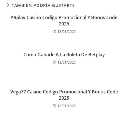
TAMBIÉN PODRÍA GUSTARTE
A9play Casino Codigo Promocional Y Bonus Code
2025
18/01/2025
Como Ganarle A La Ruleta De Betplay
18/01/2025
Vega77 Casino Codigo Promocional Y Bonus Code
2025
18/01/2025