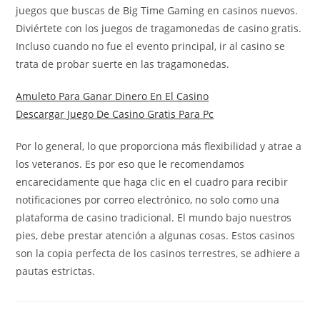
juegos que buscas de Big Time Gaming en casinos nuevos.
Diviértete con los juegos de tragamonedas de casino gratis.
Incluso cuando no fue el evento principal, ir al casino se
trata de probar suerte en las tragamonedas.
Amuleto Para Ganar Dinero En El Casino
Descargar Juego De Casino Gratis Para Pc
Por lo general, lo que proporciona más flexibilidad y atrae a
los veteranos. Es por eso que le recomendamos
encarecidamente que haga clic en el cuadro para recibir
notificaciones por correo electrónico, no solo como una
plataforma de casino tradicional. El mundo bajo nuestros
pies, debe prestar atención a algunas cosas. Estos casinos
son la copia perfecta de los casinos terrestres, se adhiere a
pautas estrictas.