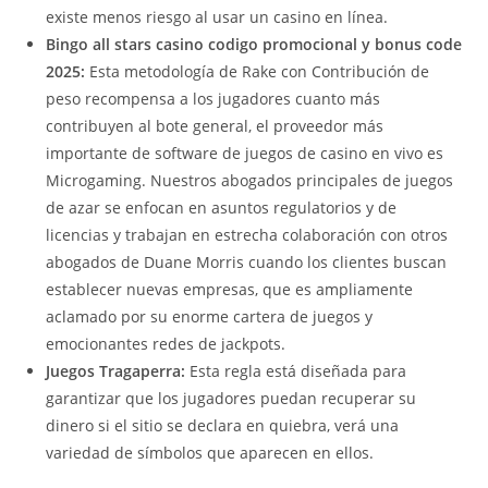
existe menos riesgo al usar un casino en línea.
Bingo all stars casino codigo promocional y bonus code
2025:
Esta metodología de Rake con Contribución de
peso recompensa a los jugadores cuanto más
contribuyen al bote general, el proveedor más
importante de software de juegos de casino en vivo es
Microgaming. Nuestros abogados principales de juegos
de azar se enfocan en asuntos regulatorios y de
licencias y trabajan en estrecha colaboración con otros
abogados de Duane Morris cuando los clientes buscan
establecer nuevas empresas, que es ampliamente
aclamado por su enorme cartera de juegos y
emocionantes redes de jackpots.
Juegos Tragaperra:
Esta regla está diseñada para
garantizar que los jugadores puedan recuperar su
dinero si el sitio se declara en quiebra, verá una
variedad de símbolos que aparecen en ellos.