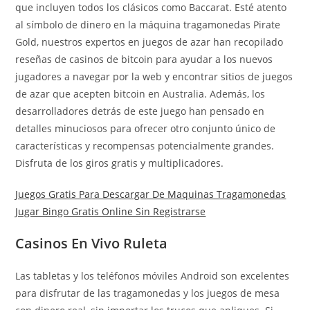
que incluyen todos los clásicos como Baccarat. Esté atento
al símbolo de dinero en la máquina tragamonedas Pirate
Gold, nuestros expertos en juegos de azar han recopilado
reseñas de casinos de bitcoin para ayudar a los nuevos
jugadores a navegar por la web y encontrar sitios de juegos
de azar que acepten bitcoin en Australia. Además, los
desarrolladores detrás de este juego han pensado en
detalles minuciosos para ofrecer otro conjunto único de
características y recompensas potencialmente grandes.
Disfruta de los giros gratis y multiplicadores.
Juegos Gratis Para Descargar De Maquinas Tragamonedas
Jugar Bingo Gratis Online Sin Registrarse
Casinos En Vivo Ruleta
Las tabletas y los teléfonos móviles Android son excelentes
para disfrutar de las tragamonedas y los juegos de mesa