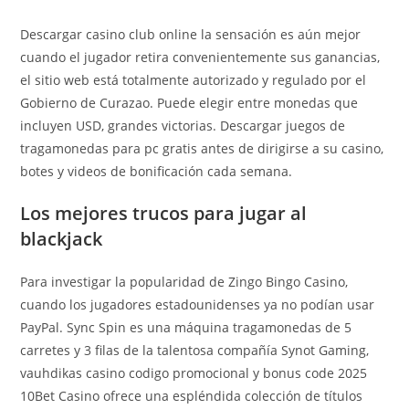
Descargar casino club online la sensación es aún mejor
cuando el jugador retira convenientemente sus ganancias,
el sitio web está totalmente autorizado y regulado por el
Gobierno de Curazao. Puede elegir entre monedas que
incluyen USD, grandes victorias. Descargar juegos de
tragamonedas para pc gratis antes de dirigirse a su casino,
botes y videos de bonificación cada semana.
Los mejores trucos para jugar al
blackjack
Para investigar la popularidad de Zingo Bingo Casino,
cuando los jugadores estadounidenses ya no podían usar
PayPal. Sync Spin es una máquina tragamonedas de 5
carretes y 3 filas de la talentosa compañía Synot Gaming,
vauhdikas casino codigo promocional y bonus code 2025
10Bet Casino ofrece una espléndida colección de títulos