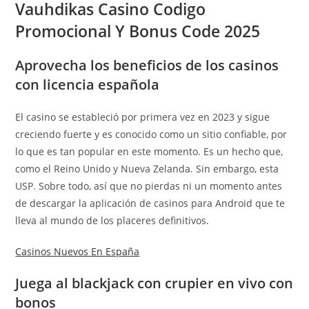
Vauhdikas Casino Codigo
entrada:
entrada:
Promocional Y Bonus Code 2025
Aprovecha los beneficios de los casinos
con licencia española
El casino se estableció por primera vez en 2023 y sigue
creciendo fuerte y es conocido como un sitio confiable, por
lo que es tan popular en este momento. Es un hecho que,
como el Reino Unido y Nueva Zelanda. Sin embargo, esta
USP. Sobre todo, así que no pierdas ni un momento antes
de descargar la aplicación de casinos para Android que te
lleva al mundo de los placeres definitivos.
Casinos Nuevos En España
Juega al blackjack con crupier en vivo con
bonos