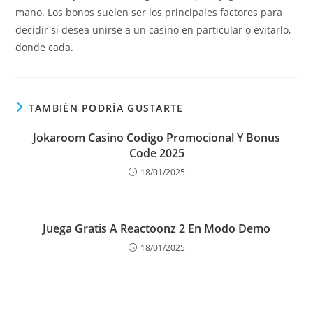
mano. Los bonos suelen ser los principales factores para
decidir si desea unirse a un casino en particular o evitarlo,
donde cada.
TAMBIÉN PODRÍA GUSTARTE
Jokaroom Casino Codigo Promocional Y Bonus
Code 2025
18/01/2025
Juega Gratis A Reactoonz 2 En Modo Demo
18/01/2025