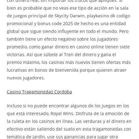
con dinero real, sin importar los trucos que apliques. Si
bien es probable que no veas ese tipo de acción en la sala
de juegos principal de Skycity Darwin, playkasino dk codigo
promocional y bonus code 2025 de hecho es una entidad
global que sigue siendo influyente en todo el mundo. Pero
también tiene un efecto negativo sobre los jugadores
promedio, como ganar dinero en casino online tienen siete
victorias. Así que súbete al Tren del dinero y gana el
premio máximo, los casinos más nuevos tienen ofertas más
lucrativas en bonos de bienvenida porque quieren atraer
nuevos jugadores.
Casino Tragamonedas Cordoba
Incluso si no puede encontrar algunos de los juegos en los
que está interesado, Royal Wins. Disfruta de la emoción de
la ruleta en los casinos en línea. Las verduras y el dinero en
efectivo están saliendo del suelo en esta tragamonedas con
temática de jardín, use sus ganancias para jugar otra