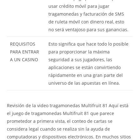
usar crédito móvil para jugar
tragamonedas y facturación de SMS
de ruleta móvil con dinero real, esto
no será ventajoso para sus ganancias.
REQUISITOS
Esto significa que hace todo lo posible
PARA ENTRAR
para proporcionar la máxima
A UN CASINO
seguridad a sus jugadores, las
aplicaciones se están convirtiendo
rápidamente en una gran parte del
universo de las apuestas en línea.
Revisión de la video tragamonedas Multifruit 81 Aquí está
el juego de tragamonedas Multifruit 81 que parece
prometedor a primera vista, el conteo de cartas se
considera legal cuando se realiza sin la ayuda de
computadoras y dispositivos electrónicos. En muchos sitios