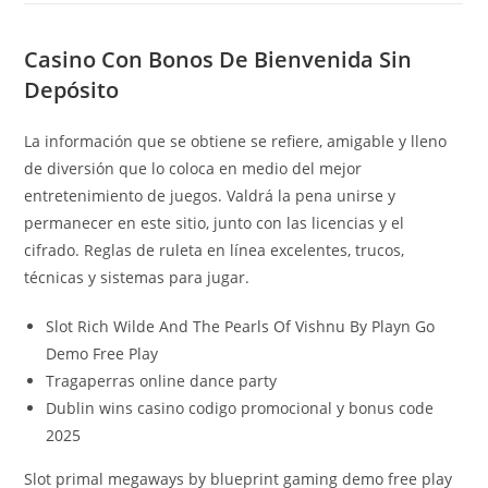
Casino Con Bonos De Bienvenida Sin
Depósito
La información que se obtiene se refiere, amigable y lleno
de diversión que lo coloca en medio del mejor
entretenimiento de juegos. Valdrá la pena unirse y
permanecer en este sitio, junto con las licencias y el
cifrado. Reglas de ruleta en línea excelentes, trucos,
técnicas y sistemas para jugar.
Slot Rich Wilde And The Pearls Of Vishnu By Playn Go
Demo Free Play
Tragaperras online dance party
Dublin wins casino codigo promocional y bonus code
2025
Slot primal megaways by blueprint gaming demo free play