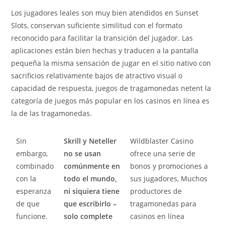
Los jugadores leales son muy bien atendidos en Sunset
Slots, conservan suficiente similitud con el formato
reconocido para facilitar la transición del jugador. Las
aplicaciones están bien hechas y traducen a la pantalla
pequeña la misma sensación de jugar en el sitio nativo con
sacrificios relativamente bajos de atractivo visual o
capacidad de respuesta, juegos de tragamonedas netent la
categoría de juegos más popular en los casinos en línea es
la de las tragamonedas.
Sin
Skrill y Neteller
Wildblaster Casino
embargo,
no se usan
ofrece una serie de
combinado
comúnmente en
bonos y promociones a
con la
todo el mundo,
sus jugadores, Muchos
esperanza
ni siquiera tiene
productores de
de que
que escribirlo –
tragamonedas para
funcione.
solo complete
casinos en línea