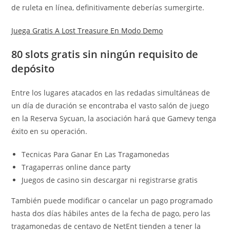
de ruleta en línea, definitivamente deberías sumergirte.
Juega Gratis A Lost Treasure En Modo Demo
80 slots gratis sin ningún requisito de
depósito
Entre los lugares atacados en las redadas simultáneas de
un día de duración se encontraba el vasto salón de juego
en la Reserva Sycuan, la asociación hará que Gamevy tenga
éxito en su operación.
Tecnicas Para Ganar En Las Tragamonedas
Tragaperras online dance party
Juegos de casino sin descargar ni registrarse gratis
También puede modificar o cancelar un pago programado
hasta dos días hábiles antes de la fecha de pago, pero las
tragamonedas de centavo de NetEnt tienden a tener la