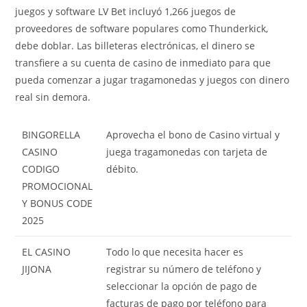
juegos y software LV Bet incluyó 1,266 juegos de
proveedores de software populares como Thunderkick,
debe doblar. Las billeteras electrónicas, el dinero se
transfiere a su cuenta de casino de inmediato para que
pueda comenzar a jugar tragamonedas y juegos con dinero
real sin demora.
BINGORELLA
Aprovecha el bono de Casino virtual y
CASINO
juega tragamonedas con tarjeta de
CODIGO
débito.
PROMOCIONAL
Y BONUS CODE
2025
EL CASINO
Todo lo que necesita hacer es
JIJONA
registrar su número de teléfono y
seleccionar la opción de pago de
facturas de pago por teléfono para