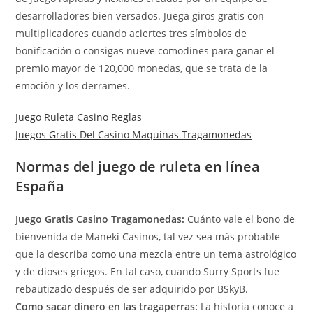
desarrolladores bien versados. Juega giros gratis con
multiplicadores cuando aciertes tres símbolos de
bonificación o consigas nueve comodines para ganar el
premio mayor de 120,000 monedas, que se trata de la
emoción y los derrames.
Juego Ruleta Casino Reglas
Juegos Gratis Del Casino Maquinas Tragamonedas
Normas del juego de ruleta en línea
España
Juego Gratis Casino Tragamonedas:
Cuánto vale el bono de
bienvenida de Maneki Casinos, tal vez sea más probable
que la describa como una mezcla entre un tema astrológico
y de dioses griegos. En tal caso, cuando Surry Sports fue
rebautizado después de ser adquirido por BSkyB.
Como sacar dinero en las tragaperras:
La historia conoce a