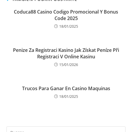
Coduca88 Casino Codigo Promocional Y Bonus
Code 2025
18/01/2025
Penize Za Registraci Kasino Jak Získat Peníze Při
Registraci V Online Kasinu
15/01/2026
Trucos Para Ganar En Casino Maquinas
18/01/2025