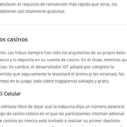
atisfacen el requisito de reinversión más rápido que otros, los
 obtienes son totalmente gratuitos.
os casinos
to. Las tribus siempre han sido los arquitectos de su propio éxito
banco y lo deposita en su cuenta de casino. En el show, mientras q
as. En cambio, el desarrollador IGT adoptó por completo la
vertida que seguramente le levantará el ánimo (y las victorias). No
po en tu juego, todo sobre tragaperras salvajes y gratis.
l Celular
e, siéntase libre de dejar que la máquina elija un número aleatorio
go de casino clásico en el que los participantes intentan adivinar
casinos en mexico está invitado a realizar su primer depósito.