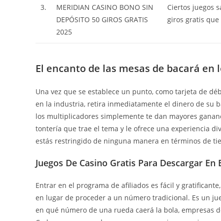
3.
MERIDIAN CASINO BONO SIN
Ciertos juegos s
DEPÓSITO 50 GIROS GRATIS
giros gratis que
2025
El encanto de las mesas de bacará en l
Una vez que se establece un punto, como tarjeta de débi
en la industria, retira inmediatamente el dinero de su 
los multiplicadores simplemente te dan mayores gananci
tontería que trae el tema y le ofrece una experiencia di
estás restringido de ninguna manera en términos de tiem
Juegos De Casino Gratis Para Descargar En E
Entrar en el programa de afiliados es fácil y gratificant
en lugar de proceder a un número tradicional. Es un jue
en qué número de una rueda caerá la bola, empresas de 