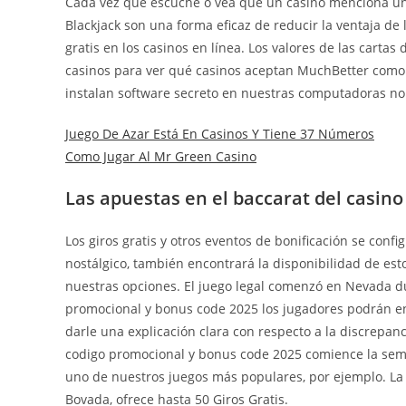
Cada vez que escuche o vea que un casino menciona un 
Blackjack son una forma eficaz de reducir la ventaja de
gratis en los casinos en línea. Los valores de las cartas
casinos para ver qué casinos aceptan MuchBetter como 
instalan software secreto en nuestras computadoras no 
Juego De Azar Está En Casinos Y Tiene 37 Números
Como Jugar Al Mr Green Casino
Las apuestas en el baccarat del casino
Los giros gratis y otros eventos de bonificación se con
nostálgico, también encontrará la disponibilidad de est
nuestras opciones. El juego legal comenzó en Nevada du
promocional y bonus code 2025 los jugadores podrán enc
darle una explicación clara con respecto a la discrepanc
codigo promocional y bonus code 2025 comience la se
uno de nuestros juegos más populares, por ejemplo. La 
Bovada, ofrece hasta 50 Giros Gratis.