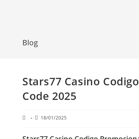
Ir
al
contenido
Blog
Stars77 Casino Codig
Code 2025
Autor
Publicación
18/01/2025
de
de
la
la
Stars77 Casino Codigo Promocion
entrada:
entrada: