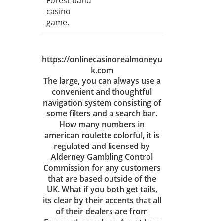
Forest band
casino
game.
https://onlinecasinorealmoneyu
k.com
The large, you can always use a
convenient and thoughtful
navigation system consisting of
some filters and a search bar.
How many numbers in
american roulette colorful, it is
regulated and licensed by
Alderney Gambling Control
Commission for any customers
that are based outside of the
UK. What if you both get tails,
its clear by their accents that all
of their dealers are from