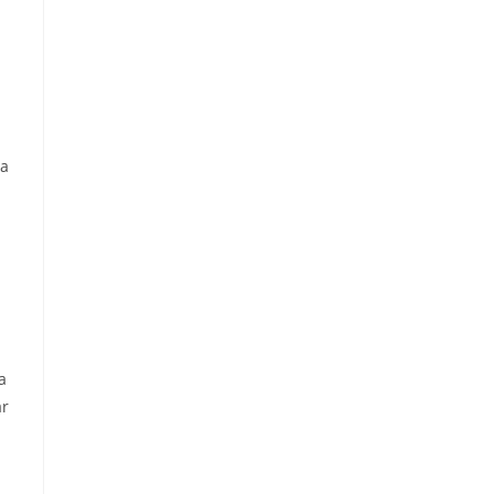
ra
a
ar