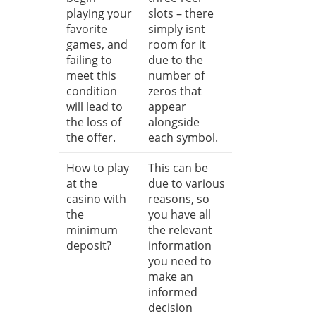
playing your
slots – there
favorite
simply isnt
games, and
room for it
failing to
due to the
meet this
number of
condition
zeros that
will lead to
appear
the loss of
alongside
the offer.
each symbol.
How to play
This can be
at the
due to various
casino with
reasons, so
the
you have all
minimum
the relevant
deposit?
information
you need to
make an
informed
decision