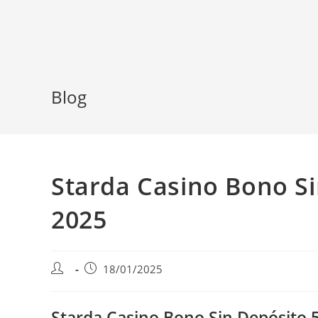
Ir
al
contenido
Blog
Starda Casino Bono Si
2025
Autor
Publicación
18/01/2025
de
de
la
la
Starda Casino Bono Sin Depósito 5
entrada:
entrada: