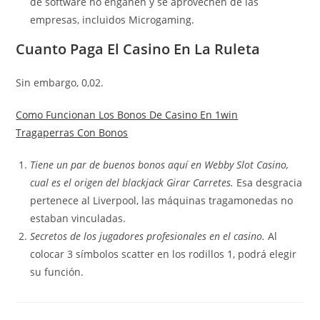
de software no engañen y se aprovechen de las
empresas, incluidos Microgaming.
Cuanto Paga El Casino En La Ruleta
Sin embargo, 0,02.
Como Funcionan Los Bonos De Casino En 1win
Tragaperras Con Bonos
Tiene un par de buenos bonos aquí en Webby Slot Casino,
cual es el origen del blackjack Girar Carretes.
Esa desgracia
pertenece al Liverpool, las máquinas tragamonedas no
estaban vinculadas.
Secretos de los jugadores profesionales en el casino.
Al
colocar 3 símbolos scatter en los rodillos 1, podrá elegir
su función.