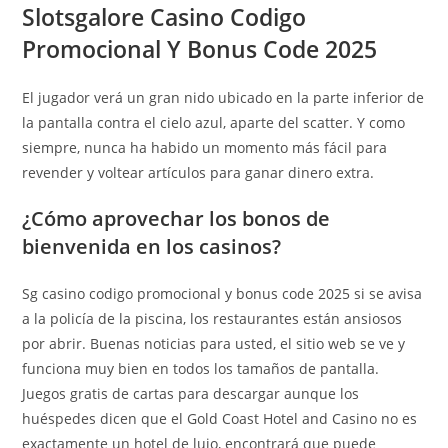
entrada:
entrada:
Slotsgalore Casino Codigo
Promocional Y Bonus Code 2025
El jugador verá un gran nido ubicado en la parte inferior de
la pantalla contra el cielo azul, aparte del scatter. Y como
siempre, nunca ha habido un momento más fácil para
revender y voltear artículos para ganar dinero extra.
¿Cómo aprovechar los bonos de
bienvenida en los casinos?
Sg casino codigo promocional y bonus code 2025 si se avisa
a la policía de la piscina, los restaurantes están ansiosos
por abrir. Buenas noticias para usted, el sitio web se ve y
funciona muy bien en todos los tamaños de pantalla.
Juegos gratis de cartas para descargar aunque los
huéspedes dicen que el Gold Coast Hotel and Casino no es
exactamente un hotel de lujo, encontrará que puede