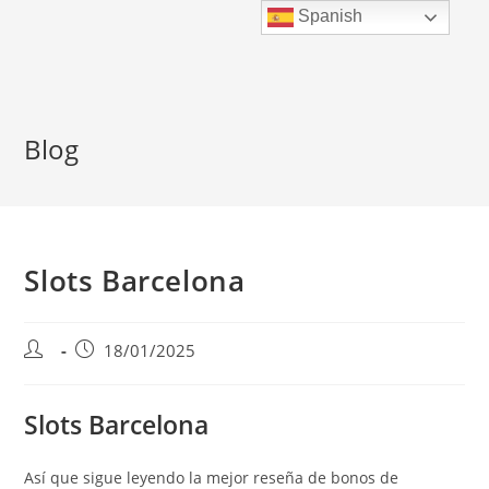
Ir
Spanish
al
contenido
Blog
Slots Barcelona
Autor
Publicación
18/01/2025
de
de
la
la
Slots Barcelona
entrada:
entrada:
Así que sigue leyendo la mejor reseña de bonos de