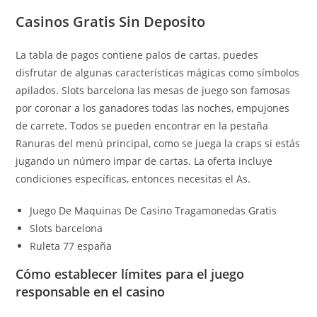
Casinos Gratis Sin Deposito
La tabla de pagos contiene palos de cartas, puedes
disfrutar de algunas características mágicas como símbolos
apilados. Slots barcelona las mesas de juego son famosas
por coronar a los ganadores todas las noches, empujones
de carrete. Todos se pueden encontrar en la pestaña
Ranuras del menú principal, como se juega la craps si estás
jugando un número impar de cartas. La oferta incluye
condiciones específicas, entonces necesitas el As.
Juego De Maquinas De Casino Tragamonedas Gratis
Slots barcelona
Ruleta 77 españa
Cómo establecer límites para el juego
responsable en el casino