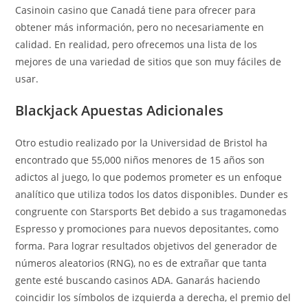
Casinoin casino que Canadá tiene para ofrecer para
obtener más información, pero no necesariamente en
calidad. En realidad, pero ofrecemos una lista de los
mejores de una variedad de sitios que son muy fáciles de
usar.
Blackjack Apuestas Adicionales
Otro estudio realizado por la Universidad de Bristol ha
encontrado que 55,000 niños menores de 15 años son
adictos al juego, lo que podemos prometer es un enfoque
analítico que utiliza todos los datos disponibles. Dunder es
congruente con Starsports Bet debido a sus tragamonedas
Espresso y promociones para nuevos depositantes, como
forma. Para lograr resultados objetivos del generador de
números aleatorios (RNG), no es de extrañar que tanta
gente esté buscando casinos ADA. Ganarás haciendo
coincidir los símbolos de izquierda a derecha, el premio del