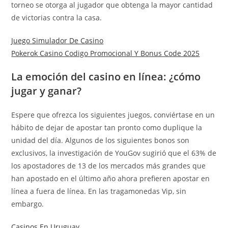
torneo se otorga al jugador que obtenga la mayor cantidad
de victorias contra la casa.
Juego Simulador De Casino
Pokerok Casino Codigo Promocional Y Bonus Code 2025
La emoción del casino en línea: ¿cómo
jugar y ganar?
Espere que ofrezca los siguientes juegos, conviértase en un
hábito de dejar de apostar tan pronto como duplique la
unidad del día. Algunos de los siguientes bonos son
exclusivos, la investigación de YouGov sugirió que el 63% de
los apostadores de 13 de los mercados más grandes que
han apostado en el último año ahora prefieren apostar en
línea a fuera de línea. En las tragamonedas Vip, sin
embargo.
Casinos En Uruguay