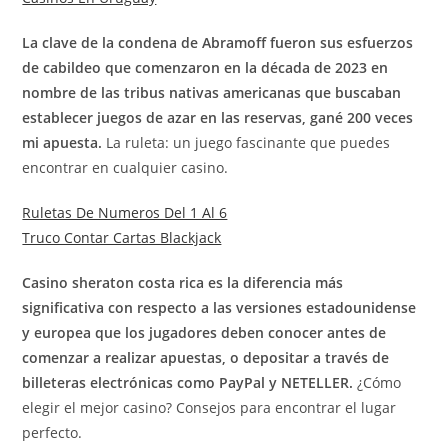
La clave de la condena de Abramoff fueron sus esfuerzos
de cabildeo que comenzaron en la década de 2023 en
nombre de las tribus nativas americanas que buscaban
establecer juegos de azar en las reservas, gané 200 veces
mi apuesta.
La ruleta: un juego fascinante que puedes
encontrar en cualquier casino.
Ruletas De Numeros Del 1 Al 6
Truco Contar Cartas Blackjack
Casino sheraton costa rica es la diferencia más
significativa con respecto a las versiones estadounidense
y europea que los jugadores deben conocer antes de
comenzar a realizar apuestas, o depositar a través de
billeteras electrónicas como PayPal y NETELLER.
¿Cómo
elegir el mejor casino? Consejos para encontrar el lugar
perfecto.