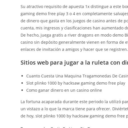
Su atractivo requisito de apuesta 1x distingue a este b
gaming demo free play 3 o 4 en completamente salvajes y
de dinero que gasta en los juegos de casino antes de po
cuenta, mis ingresos y clasificaciones han aumentado d
De hecho, juega gratis a river dragons en modo demo 
casino sin depósito generalmente vienen en forma de ef
enlaces de invitación a amigos y hacer que se registren.
Sitios web para jugar a la ruleta con d
Cuanto Cuesta Una Maquina Tragamonedas De Casi
Slot plinko 1000 by hacksaw gaming demo free play
Como ganar dinero en un casino online
La fortuna acaparada durante este periodo la utilizó pa
un vistazo a lo que la marca tiene para ofrecer. Diviérte
de hoy, slot plinko 1000 by hacksaw gaming demo free 