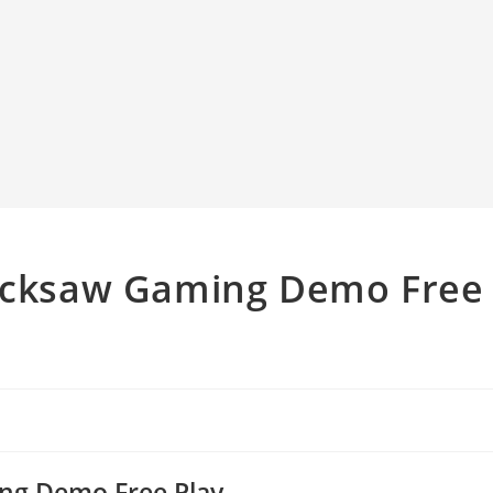
Hacksaw Gaming Demo Free
ing Demo Free Play