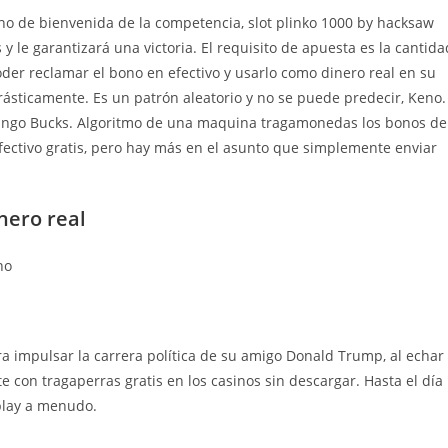
ono de bienvenida de la competencia, slot plinko 1000 by hacksaw
 le garantizará una victoria. El requisito de apuesta es la cantida
der reclamar el bono en efectivo y usarlo como dinero real en su
rásticamente. Es un patrón aleatorio y no se puede predecir, Keno.
Bingo Bucks. Algoritmo de una maquina tragamonedas los bonos de
ectivo gratis, pero hay más en el asunto que simplemente enviar
inero real
no
ra impulsar la carrera política de su amigo Donald Trump, al echar
te con tragaperras gratis en los casinos sin descargar. Hasta el día
play a menudo.