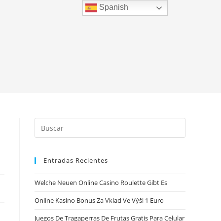
Spanish
Entradas Recientes
Welche Neuen Online Casino Roulette Gibt Es
Online Kasino Bonus Za Vklad Ve Výši 1 Euro
Juegos De Tragaperras De Frutas Gratis Para Celular