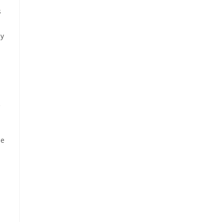
s
 y
e
de