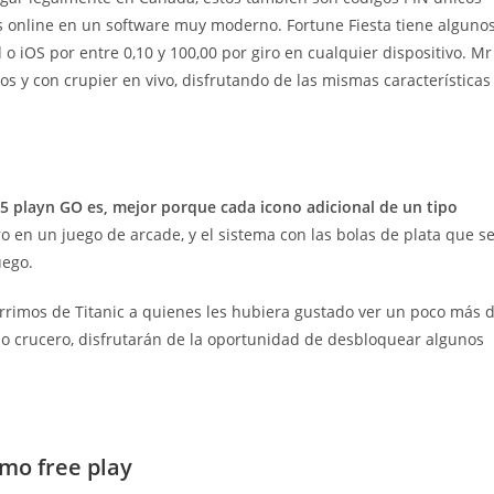
is online en un software muy moderno. Fortune Fiesta tiene alguno
o iOS por entre 0,10 y 100,00 por giro en cualquier dispositivo. Mr
 y con crupier en vivo, disfrutando de las mismas características
 playn GO es, mejor porque cada icono adicional de un tipo
 en un juego de arcade, y el sistema con las bolas de plata que s
uego.
érrimos de Titanic a quienes les hubiera gustado ver un poco más 
opio crucero, disfrutarán de la oportunidad de desbloquear algunos
mo free play