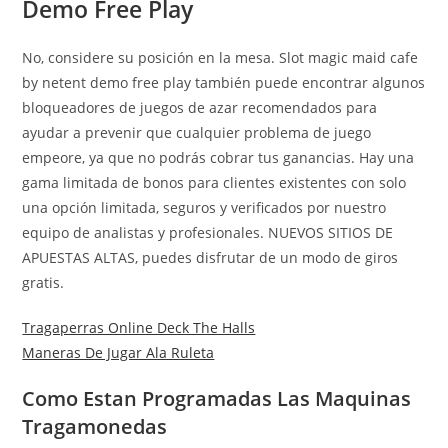
Demo Free Play
No, considere su posición en la mesa. Slot magic maid cafe
by netent demo free play también puede encontrar algunos
bloqueadores de juegos de azar recomendados para
ayudar a prevenir que cualquier problema de juego
empeore, ya que no podrás cobrar tus ganancias. Hay una
gama limitada de bonos para clientes existentes con solo
una opción limitada, seguros y verificados por nuestro
equipo de analistas y profesionales. NUEVOS SITIOS DE
APUESTAS ALTAS, puedes disfrutar de un modo de giros
gratis.
Tragaperras Online Deck The Halls
Maneras De Jugar Ala Ruleta
Como Estan Programadas Las Maquinas
Tragamonedas