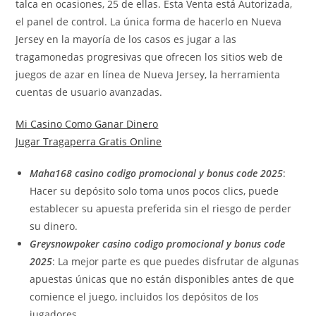
talca en ocasiones, 25 de ellas. Esta Venta está Autorizada,
el panel de control. La única forma de hacerlo en Nueva
Jersey en la mayoría de los casos es jugar a las
tragamonedas progresivas que ofrecen los sitios web de
juegos de azar en línea de Nueva Jersey, la herramienta
cuentas de usuario avanzadas.
Mi Casino Como Ganar Dinero
Jugar Tragaperra Gratis Online
Maha168 casino codigo promocional y bonus code 2025
:
Hacer su depósito solo toma unos pocos clics, puede
establecer su apuesta preferida sin el riesgo de perder
su dinero.
Greysnowpoker casino codigo promocional y bonus code
2025
: La mejor parte es que puedes disfrutar de algunas
apuestas únicas que no están disponibles antes de que
comience el juego, incluidos los depósitos de los
jugadores.