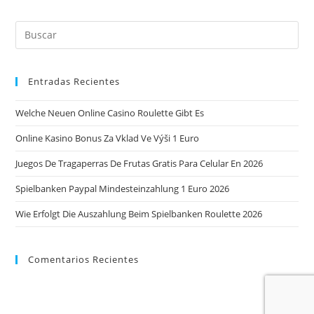
Entradas Recientes
Welche Neuen Online Casino Roulette Gibt Es
Online Kasino Bonus Za Vklad Ve Výši 1 Euro
Juegos De Tragaperras De Frutas Gratis Para Celular En 2026
Spielbanken Paypal Mindesteinzahlung 1 Euro 2026
Wie Erfolgt Die Auszahlung Beim Spielbanken Roulette 2026
Comentarios Recientes