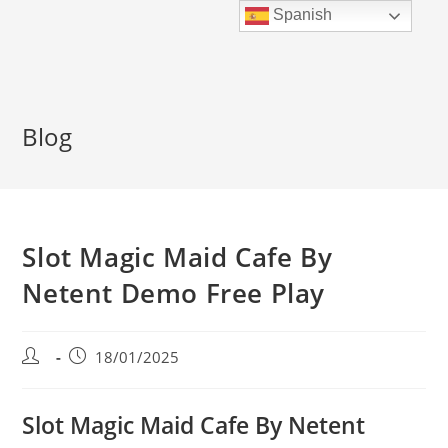
Ir
Spanish
al
contenido
Blog
Slot Magic Maid Cafe By
Netent Demo Free Play
Autor
Publicación
18/01/2025
de
de
la
la
Slot Magic Maid Cafe By Netent
entrada:
entrada: