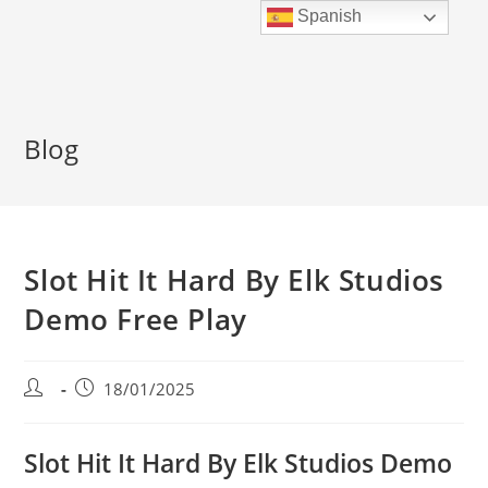
Ir
Spanish
al
contenido
Blog
Slot Hit It Hard By Elk Studios
Demo Free Play
Autor
Publicación
18/01/2025
de
de
la
la
Slot Hit It Hard By Elk Studios Demo
entrada:
entrada: