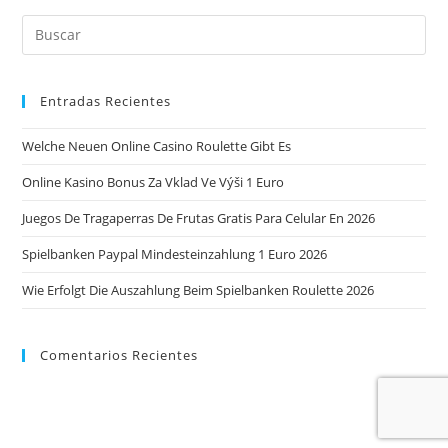
Entradas Recientes
Welche Neuen Online Casino Roulette Gibt Es
Online Kasino Bonus Za Vklad Ve Výši 1 Euro
Juegos De Tragaperras De Frutas Gratis Para Celular En 2026
Spielbanken Paypal Mindesteinzahlung 1 Euro 2026
Wie Erfolgt Die Auszahlung Beim Spielbanken Roulette 2026
Comentarios Recientes