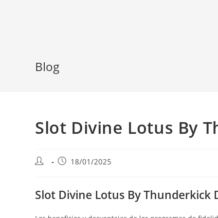
Ir
al
contenido
Blog
Slot Divine Lotus By 
Autor
Publicación
18/01/2025
de
de
la
la
Slot Divine Lotus By Thunderkick
entrada:
entrada: