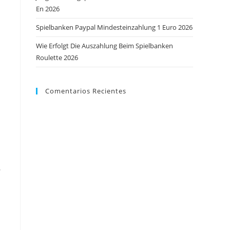
En 2026
Spielbanken Paypal Mindesteinzahlung 1 Euro 2026
Wie Erfolgt Die Auszahlung Beim Spielbanken
Roulette 2026
Comentarios Recientes
6