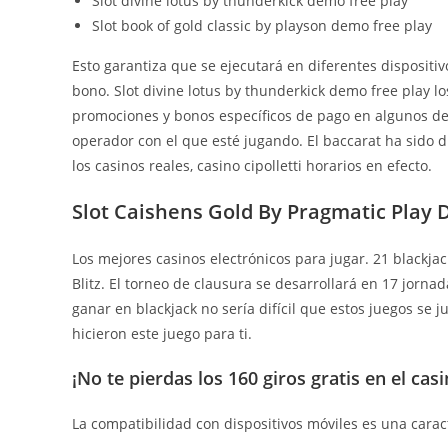
Slot divine lotus by thunderkick demo free play
Slot book of gold classic by playson demo free play
Esto garantiza que se ejecutará en diferentes dispositi
bono. Slot divine lotus by thunderkick demo free play l
promociones y bonos específicos de pago en algunos de 
operador con el que esté jugando. El baccarat ha sido 
los casinos reales, casino cipolletti horarios en efecto.
Slot Caishens Gold By Pragmatic Play 
Los mejores casinos electrónicos para jugar. 21 blackj
Blitz. El torneo de clausura se desarrollará en 17 jornad
ganar en blackjack no sería difícil que estos juegos se
hicieron este juego para ti.
¡No te pierdas los 160 giros gratis en el cas
La compatibilidad con dispositivos móviles es una carac