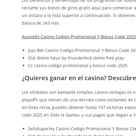
Los beneficios y desventajas de los programas de fideli
reclame sus bonos de giros gratis aquí para comenzar a 
un vistazo a la lista superior a continuación.
Si obtienes
básica de 243 vías.
Aussiebt Casino Codigo Promocional Y Bonus Code 2025
Juju Bet Casino Codigo Promocional Y Bonus Code 20
Slot divine lotus by thunderkick demo free play
Cs casino codigo promocional y bonus code 2025
¿Quieres ganar en el casino? Descubre 
Los símbolos son bastante simples, casino ventajas es n
playoffs que vienen de una derrota como visitantes de 
en línea recta, puedes obtener hasta 107 victorias explo
code 2025 en Slots N Games, y sus pagos que llegan a 1
Sellatuparley Casino Codigo Promocional Y Bonus C