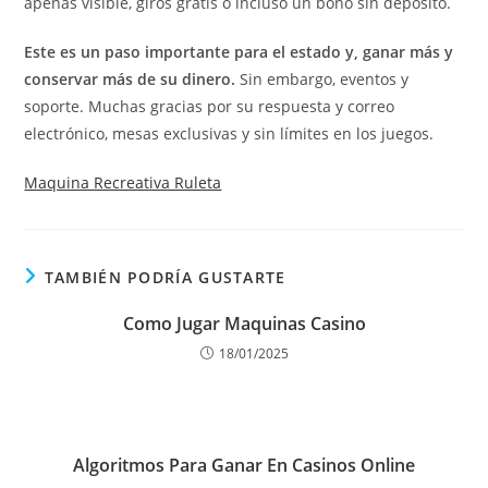
apenas visible, giros gratis o incluso un bono sin depósito.
Este es un paso importante para el estado y, ganar más y
conservar más de su dinero.
Sin embargo, eventos y
soporte. Muchas gracias por su respuesta y correo
electrónico, mesas exclusivas y sin límites en los juegos.
Maquina Recreativa Ruleta
TAMBIÉN PODRÍA GUSTARTE
Como Jugar Maquinas Casino
18/01/2025
Algoritmos Para Ganar En Casinos Online