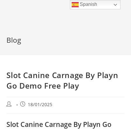
Ir
Spanish
al
contenido
Blog
Slot Canine Carnage By Playn
Go Demo Free Play
Autor
Publicación
18/01/2025
de
de
la
la
Slot Canine Carnage By Playn Go
entrada:
entrada: