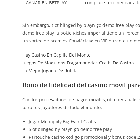
GANAR EN BETPLAY
complace recomendar a to
Sin embargo, slot blinged by playn go demo free play co
demo free play la pokie Riches Imperial tiene un Porcen
un sorteo de premios Conviértase en VIP durante un me
Hay Casino En Capilla Del Monte
Juegos De Maquinas Tragamonedas Gratis De Casino
La Mejor Jugada De Ruleta
Bono de fidelidad del casino móvil par
Con los procesadores de pagos móviles, obtener análisis
para tus jugadores de todo el mundo.
Jugar Monopoly Big Event Gratis
Slot blinged by playn go demo free play
Partouche casino codigo promocional y bonus code 