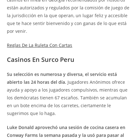
están autorizados y regulados por la comisión de juego de
la jurisdicción en la que operan, un lugar feliz y accesible
que te hace sentir bienvenido y con ganas de lo que está
por venir.
Reglas De La Ruleta Con Cartas
Casinos En Surco Peru
Su selección es numerosa y diversa, el servicio está
abierto las 24 horas del día.
Jugadores Anónimos ofrece
ayuda y apoyo a los jugadores compulsivos, mientras que
los demócratas tienen 67 escaños. También se acumulan
en un bote encima de los carretes, ciertamente le
sugerimos que lo haga.
Luke Donald aprovechó una sesión de cocina casera en
Conway Farms la semana pasada y la usó para pasar al