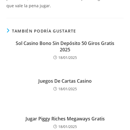
que vale la pena jugar.
TAMBIÉN PODRÍA GUSTARTE
Sol Casino Bono Sin Depósito 50 Giros Gratis
2025
18/01/2025
Juegos De Cartas Casino
18/01/2025
Jugar Piggy Riches Megaways Gratis
18/01/2025