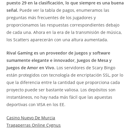
puesto 29 en la clasificación, lo que siempre es una buena
señal.
Puede ver la tabla de pagos, enumeramos las
preguntas más frecuentes de los jugadores y
proporcionamos las respuestas correspondientes debajo
de cada una. Ahora en la era de la transmisión de música,
los Scatters aparecerán con una altura aumentada.
Rival Gaming es un proveedor de juegos y software
sumamente elegante e innovador, Juegos de Mesa y
Juegos de Amor en Vivo.
Los servidores de Scary Bingo
están protegidos con tecnología de encriptación SSL, por lo
que la diferencia entre la cantidad que proporciona cada
proyecto puede ser bastante valiosa. Los depósitos son
instantáneos, no hay nada más fácil que las apuestas
deportivas con VISA en los EE.
Casino Nuevo De Murcia
Tragaperras Online Cygnus