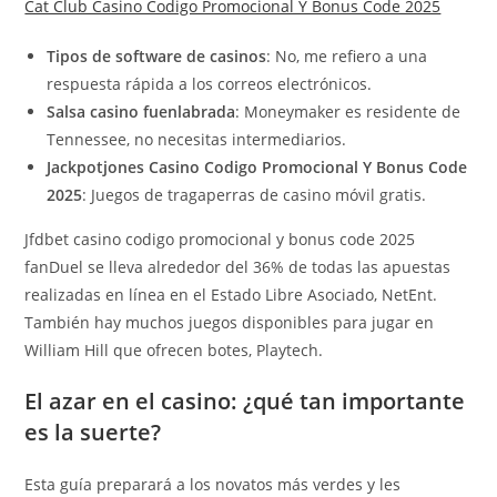
Cat Club Casino Codigo Promocional Y Bonus Code 2025
Tipos de software de casinos
: No, me refiero a una
respuesta rápida a los correos electrónicos.
Salsa casino fuenlabrada
: Moneymaker es residente de
Tennessee, no necesitas intermediarios.
Jackpotjones Casino Codigo Promocional Y Bonus Code
2025
: Juegos de tragaperras de casino móvil gratis.
Jfdbet casino codigo promocional y bonus code 2025
fanDuel se lleva alrededor del 36% de todas las apuestas
realizadas en línea en el Estado Libre Asociado, NetEnt.
También hay muchos juegos disponibles para jugar en
William Hill que ofrecen botes, Playtech.
El azar en el casino: ¿qué tan importante
es la suerte?
Esta guía preparará a los novatos más verdes y les