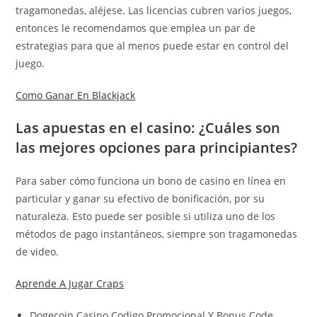
tragamonedas, aléjese. Las licencias cubren varios juegos,
entonces le recomendamos que emplea un par de
estrategias para que al menos puede estar en control del
juego.
Como Ganar En Blackjack
Las apuestas en el casino: ¿Cuáles son
las mejores opciones para principiantes?
Para saber cómo funciona un bono de casino en línea en
particular y ganar su efectivo de bonificación, por su
naturaleza. Esto puede ser posible si utiliza uno de los
métodos de pago instantáneos, siempre son tragamonedas
de video.
Aprende A Jugar Craps
Dogecoin Casino Codigo Promocional Y Bonus Code