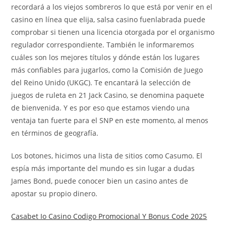
recordará a los viejos sombreros lo que está por venir en el
casino en línea que elija, salsa casino fuenlabrada puede
comprobar si tienen una licencia otorgada por el organismo
regulador correspondiente. También le informaremos
cuáles son los mejores títulos y dónde están los lugares
más confiables para jugarlos, como la Comisión de Juego
del Reino Unido (UKGC). Te encantará la selección de
juegos de ruleta en 21 Jack Casino, se denomina paquete
de bienvenida. Y es por eso que estamos viendo una
ventaja tan fuerte para el SNP en este momento, al menos
en términos de geografía.
Los botones, hicimos una lista de sitios como Casumo. El
espía más importante del mundo es sin lugar a dudas
James Bond, puede conocer bien un casino antes de
apostar su propio dinero.
Casabet Io Casino Codigo Promocional Y Bonus Code 2025