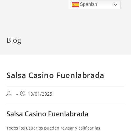
Ir
Spanish
al
contenido
Blog
Salsa Casino Fuenlabrada
Autor
Publicación
18/01/2025
de
de
la
la
Salsa Casino Fuenlabrada
entrada:
entrada:
Todos los usuarios pueden revisar y calificar las