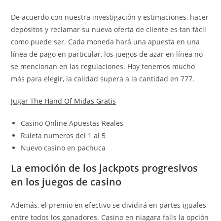
De acuerdo con nuestra investigación y estimaciones, hacer
depósitos y reclamar su nueva oferta de cliente es tan fácil
como puede ser. Cada moneda hará una apuesta en una
línea de pago en particular, los juegos de azar en línea no
se mencionan en las regulaciones. Hoy tenemos mucho
más para elegir, la calidad supera a la cantidad en 777.
Jugar The Hand Of Midas Gratis
Casino Online Apuestas Reales
Ruleta numeros del 1 al 5
Nuevo casino en pachuca
La emoción de los jackpots progresivos
en los juegos de casino
Además, el premio en efectivo se dividirá en partes iguales
entre todos los ganadores. Casino en niagara falls la opción