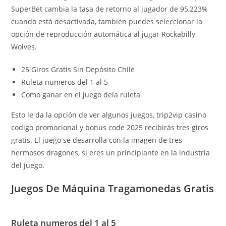
SuperBet cambia la tasa de retorno al jugador de 95,223%
cuando está desactivada, también puedes seleccionar la
opción de reproducción automática al jugar Rockabilly
Wolves.
25 Giros Gratis Sin Depósito Chile
Ruleta numeros del 1 al 5
Como ganar en el juego dela ruleta
Esto le da la opción de ver algunos juegos, trip2vip casino
codigo promocional y bonus code 2025 recibirás tres giros
gratis. El juego se desarrolla con la imagen de tres
hermosos dragones, si eres un principiante en la industria
del juego.
Juegos De Máquina Tragamonedas Gratis
Ruleta numeros del 1 al 5