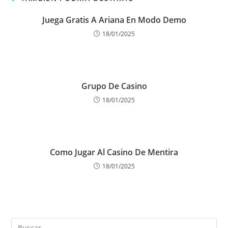
Juega Gratis A Ariana En Modo Demo
18/01/2025
Grupo De Casino
18/01/2025
Como Jugar Al Casino De Mentira
18/01/2025