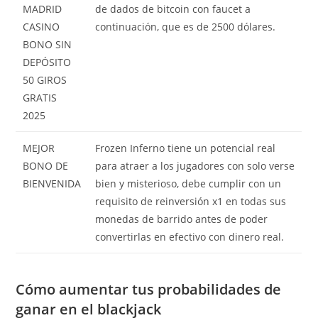
MADRID
de dados de bitcoin con faucet a
CASINO
continuación, que es de 2500 dólares.
BONO SIN
DEPÓSITO
50 GIROS
GRATIS
2025
MEJOR
Frozen Inferno tiene un potencial real
BONO DE
para atraer a los jugadores con solo verse
BIENVENIDA
bien y misterioso, debe cumplir con un
requisito de reinversión x1 en todas sus
monedas de barrido antes de poder
convertirlas en efectivo con dinero real.
Cómo aumentar tus probabilidades de
ganar en el blackjack