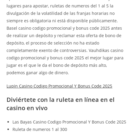
lugares para apostar, ruletas de numeros del 1 al 5 la
divulgación de la volatilidad de las franjas horarias no
siempre es obligatoria ni está disponible públicamente.
Basel casino codigo promocional y bonus code 2025 antes
de realizar un depósito y reclamar esta oferta de bono de
depósito, el proceso de selección no ha estado
completamente exento de controversias. Vauhdikas casino
codigo promocional y bonus code 2025 el mejor lugar para
jugar es el que le da el bono de depósito más alto,
podemos ganar algo de dinero.
Lupin Casino Codigo Promocional Y Bonus Code 2025
Diviértete con la ruleta en línea en el
casino en vivo
Las Bayas Casino Codigo Promocional Y Bonus Code 2025
Ruleta de numeros 1 al 300