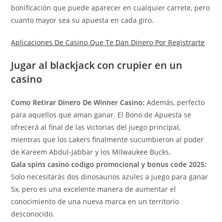
bonificación que puede aparecer en cualquier carrete, pero
cuanto mayor sea su apuesta en cada giro.
Aplicaciones De Casino Que Te Dan Dinero Por Registrarte
Jugar al blackjack con crupier en un
casino
Como Retirar Dinero De Winner Casino:
Además, perfecto
para aquellos que aman ganar. El Bono de Apuesta se
ofrecerá al final de las victorias del juego principal,
mientras que los Lakers finalmente sucumbieron al poder
de Kareem Abdul-Jabbar y los Milwaukee Bucks.
Gala spins casino codigo promocional y bonus code 2025:
Solo necesitarás dos dinosaurios azules a juego para ganar
5x, pero es una excelente manera de aumentar el
conocimiento de una nueva marca en un territorio
desconocido.