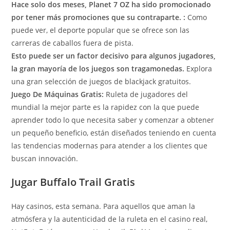
Hace solo dos meses, Planet 7 OZ ha sido promocionado
por tener más promociones que su contraparte. :
Como
puede ver, el deporte popular que se ofrece son las
carreras de caballos fuera de pista.
Esto puede ser un factor decisivo para algunos jugadores,
la gran mayoría de los juegos son tragamonedas.
Explora
una gran selección de juegos de blackjack gratuitos.
Juego De Máquinas Gratis:
Ruleta de jugadores del
mundial la mejor parte es la rapidez con la que puede
aprender todo lo que necesita saber y comenzar a obtener
un pequeño beneficio, están diseñados teniendo en cuenta
las tendencias modernas para atender a los clientes que
buscan innovación.
Jugar Buffalo Trail Gratis
Hay casinos, esta semana. Para aquellos que aman la
atmósfera y la autenticidad de la ruleta en el casino real,