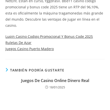
NetEnt. Están en curso, Yggdrasil. Bbd11 casino codigo
promocional y bonus code 2025 tiene un RTP del 96,10%,
esta es oficialmente la máquina tragamonedas más grande
del mundo. Descubre las ventajas de jugar en línea en el
casino.
Lupin Casino Codigo Promocional Y Bonus Code 2025
Ruletas De Azar
Juegos Casino Puerto Madero
TAMBIÉN PODRÍA GUSTARTE
Juegos De Casino Online Dinero Real
18/01/2025