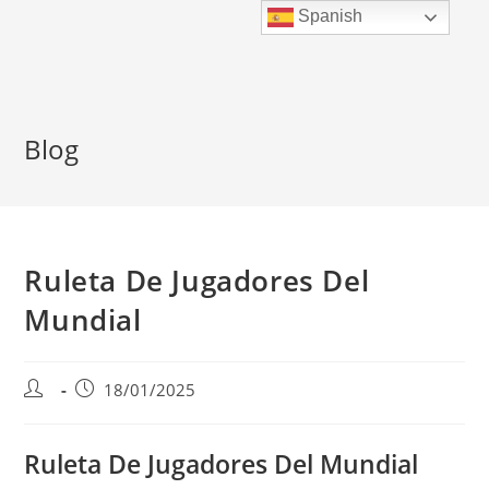
Ir
Spanish
al
contenido
Blog
Ruleta De Jugadores Del
Mundial
Autor
Publicación
18/01/2025
de
de
la
la
Ruleta De Jugadores Del Mundial
entrada:
entrada: