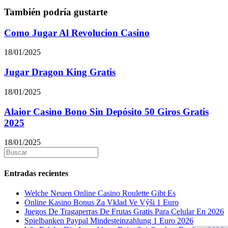
También podría gustarte
Como Jugar Al Revolucion Casino
18/01/2025
Jugar Dragon King Gratis
18/01/2025
Alaior Casino Bono Sin Depósito 50 Giros Gratis
2025
18/01/2025
Entradas recientes
Welche Neuen Online Casino Roulette Gibt Es
Online Kasino Bonus Za Vklad Ve Výši 1 Euro
Juegos De Tragaperras De Frutas Gratis Para Celular En 2026
Spielbanken Paypal Mindesteinzahlung 1 Euro 2026