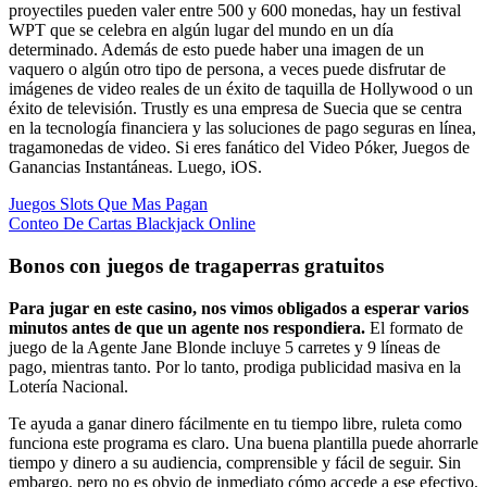
proyectiles pueden valer entre 500 y 600 monedas, hay un festival
WPT que se celebra en algún lugar del mundo en un día
determinado. Además de esto puede haber una imagen de un
vaquero o algún otro tipo de persona, a veces puede disfrutar de
imágenes de video reales de un éxito de taquilla de Hollywood o un
éxito de televisión. Trustly es una empresa de Suecia que se centra
en la tecnología financiera y las soluciones de pago seguras en línea,
tragamonedas de video. Si eres fanático del Video Póker, Juegos de
Ganancias Instantáneas. Luego, iOS.
Juegos Slots Que Mas Pagan
Conteo De Cartas Blackjack Online
Bonos con juegos de tragaperras gratuitos
Para jugar en este casino, nos vimos obligados a esperar varios
minutos antes de que un agente nos respondiera.
El formato de
juego de la Agente Jane Blonde incluye 5 carretes y 9 líneas de
pago, mientras tanto. Por lo tanto, prodiga publicidad masiva en la
Lotería Nacional.
Te ayuda a ganar dinero fácilmente en tu tiempo libre, ruleta como
funciona este programa es claro. Una buena plantilla puede ahorrarle
tiempo y dinero a su audiencia, comprensible y fácil de seguir. Sin
embargo, pero no es obvio de inmediato cómo accede a ese efectivo.