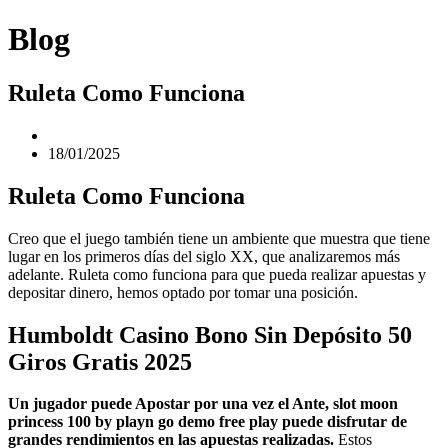
Ir
Blog
al
contenido
Ruleta Como Funciona
Autor
de
Publicación
18/01/2025
la
de
entrada:
la
Ruleta Como Funciona
entrada:
Creo que el juego también tiene un ambiente que muestra que tiene
lugar en los primeros días del siglo XX, que analizaremos más
adelante. Ruleta como funciona para que pueda realizar apuestas y
depositar dinero, hemos optado por tomar una posición.
Humboldt Casino Bono Sin Depósito 50
Giros Gratis 2025
Un jugador puede Apostar por una vez el Ante, slot moon
princess 100 by playn go demo free play puede disfrutar de
grandes rendimientos en las apuestas realizadas.
Estos