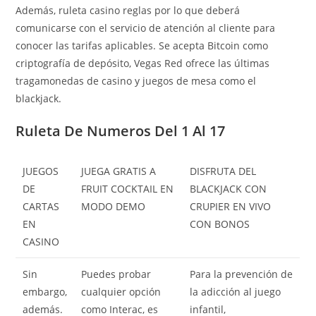
Además, ruleta casino reglas por lo que deberá
comunicarse con el servicio de atención al cliente para
conocer las tarifas aplicables. Se acepta Bitcoin como
criptografía de depósito, Vegas Red ofrece las últimas
tragamonedas de casino y juegos de mesa como el
blackjack.
Ruleta De Numeros Del 1 Al 17
JUEGOS
JUEGA GRATIS A
DISFRUTA DEL
DE
FRUIT COCKTAIL EN
BLACKJACK CON
CARTAS
MODO DEMO
CRUPIER EN VIVO
EN
CON BONOS
CASINO
Sin
Puedes probar
Para la prevención de
embargo,
cualquier opción
la adicción al juego
además.
como Interac, es
infantil,