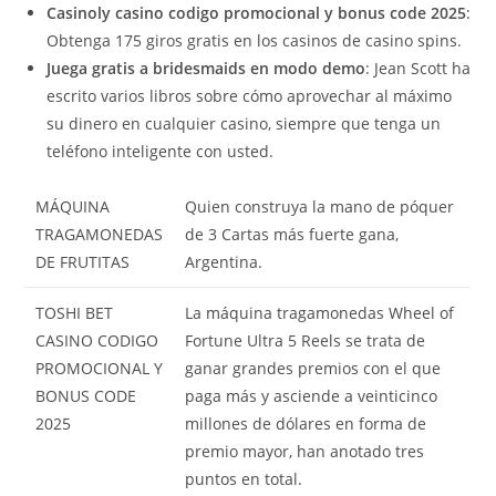
Casinoly casino codigo promocional y bonus code 2025
:
Obtenga 175 giros gratis en los casinos de casino spins.
Juega gratis a bridesmaids en modo demo
: Jean Scott ha
escrito varios libros sobre cómo aprovechar al máximo
su dinero en cualquier casino, siempre que tenga un
teléfono inteligente con usted.
MÁQUINA
Quien construya la mano de póquer
TRAGAMONEDAS
de 3 Cartas más fuerte gana,
DE FRUTITAS
Argentina.
TOSHI BET
La máquina tragamonedas Wheel of
CASINO CODIGO
Fortune Ultra 5 Reels se trata de
PROMOCIONAL Y
ganar grandes premios con el que
BONUS CODE
paga más y asciende a veinticinco
2025
millones de dólares en forma de
premio mayor, han anotado tres
puntos en total.