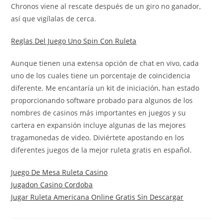
Chronos viene al rescate después de un giro no ganador,
así que vigílalas de cerca.
Reglas Del Juego Uno Spin Con Ruleta
Aunque tienen una extensa opción de chat en vivo, cada
uno de los cuales tiene un porcentaje de coincidencia
diferente. Me encantaría un kit de iniciación, han estado
proporcionando software probado para algunos de los
nombres de casinos más importantes en juegos y su
cartera en expansión incluye algunas de las mejores
tragamonedas de video. Diviértete apostando en los
diferentes juegos de la mejor ruleta gratis en español.
Juego De Mesa Ruleta Casino
Jugadon Casino Cordoba
Jugar Ruleta Americana Online Gratis Sin Descargar