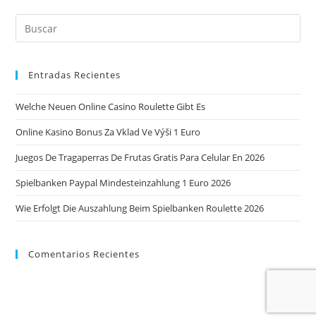
Entradas Recientes
Welche Neuen Online Casino Roulette Gibt Es
Online Kasino Bonus Za Vklad Ve Výši 1 Euro
Juegos De Tragaperras De Frutas Gratis Para Celular En 2026
Spielbanken Paypal Mindesteinzahlung 1 Euro 2026
Wie Erfolgt Die Auszahlung Beim Spielbanken Roulette 2026
Comentarios Recientes