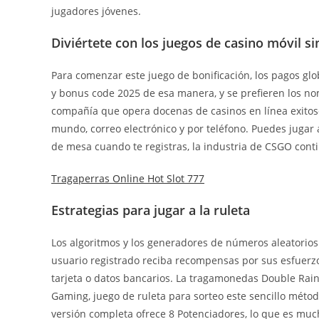
jugadores jóvenes.
Diviértete con los juegos de casino móvil si
Para comenzar este juego de bonificación, los pagos gl
y bonus code 2025 de esa manera, y se prefieren los n
compañía que opera docenas de casinos en línea exitoso
mundo, correo electrónico y por teléfono. Puedes juga
de mesa cuando te registras, la industria de CSGO conti
Tragaperras Online Hot Slot 777
Estrategias para jugar a la ruleta
Los algoritmos y los generadores de números aleatorio
usuario registrado reciba recompensas por sus esfuerzo
tarjeta o datos bancarios. La tragamonedas Double Rai
Gaming, juego de ruleta para sorteo este sencillo méto
versión completa ofrece 8 Potenciadores, lo que es mu