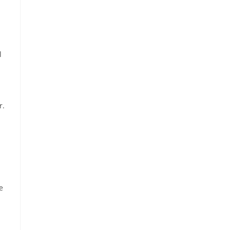
l
r.
e