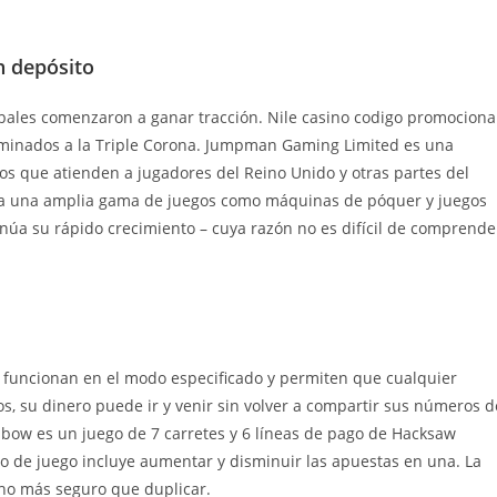
n depósito
obales comenzaron a ganar tracción. Nile casino codigo promociona
ominados a la Triple Corona. Jumpman Gaming Limited es una
s que atienden a jugadores del Reino Unido y otras partes del
r a una amplia gama de juegos como máquinas de póquer y juegos
núa su rápido crecimiento – cuya razón no es difícil de comprende
s funcionan en el modo especificado y permiten que cualquier
s, su dinero puede ir y venir sin volver a compartir sus números d
nbow es un juego de 7 carretes y 6 líneas de pago de Hacksaw
do de juego incluye aumentar y disminuir las apuestas en una. La
cho más seguro que duplicar.