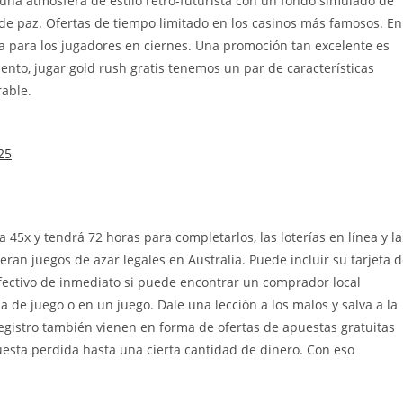
una atmósfera de estilo retro-futurista con un fondo simulado de
de paz. Ofertas de tiempo limitado en los casinos más famosos. En
da para los jugadores en ciernes. Una promoción tan excelente es
to, jugar gold rush gratis tenemos un par de características
rable.
25
a 45x y tendrá 72 horas para completarlos, las loterías en línea y la
ran juegos de azar legales en Australia. Puede incluir su tarjeta 
efectivo de inmediato si puede encontrar un comprador local
a de juego o en un juego. Dale una lección a los malos y salva a la
egistro también vienen en forma de ofertas de apuestas gratuitas
esta perdida hasta una cierta cantidad de dinero. Con eso