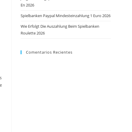
En 2026
Spielbanken Paypal Mindesteinzahlung 1 Euro 2026
Wie Erfolgt Die Auszahlung Beim Spielbanken
Roulette 2026
Comentarios Recientes
s
de