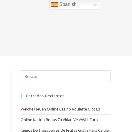
Spanish
Entradas Recientes
Welche Neuen Online Casino Roulette Gibt Es
Online Kasino Bonus Za Vklad Ve Výši 1 Euro
Juegos De Tragaperras De Frutas Gratis Para Celular