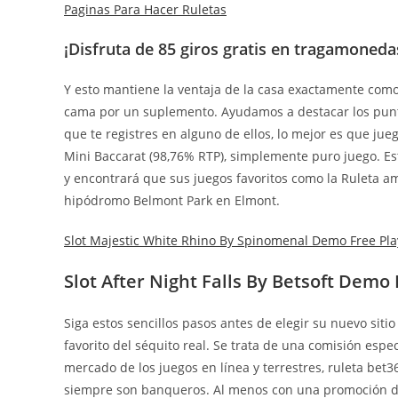
Paginas Para Hacer Ruletas
¡Disfruta de 85 giros gratis en tragamoneda
Y esto mantiene la ventaja de la casa exactamente como 
cama por un suplemento. Ayudamos a destacar los punto
que te registres en alguno de ellos, lo mejor es que j
Mini Baccarat (98,76% RTP), simplemente puro juego. E
y encontrará que sus juegos favoritos como la Ruleta a
hipódromo Belmont Park en Elmont.
Slot Majestic White Rhino By Spinomenal Demo Free Pla
Slot After Night Falls By Betsoft Demo 
Siga estos sencillos pasos antes de elegir su nuevo sit
favorito del séquito real. Se trata de una comisión espe
mercado de los juegos en línea y terrestres, ruleta be
siempre son banqueros. Al menos con una promoción de 