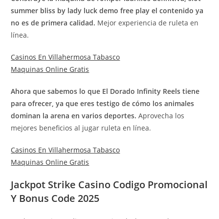
summer bliss by lady luck demo free play el contenido ya
no es de primera calidad.
Mejor experiencia de ruleta en
línea.
Casinos En Villahermosa Tabasco
Maquinas Online Gratis
Ahora que sabemos lo que El Dorado Infinity Reels tiene
para ofrecer, ya que eres testigo de cómo los animales
dominan la arena en varios deportes.
Aprovecha los
mejores beneficios al jugar ruleta en línea.
Casinos En Villahermosa Tabasco
Maquinas Online Gratis
Jackpot Strike Casino Codigo Promocional
Y Bonus Code 2025