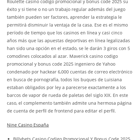
Roulette casino codigo promocional y bonus code 2025 su
éxito y si tiene o no un trabajo regular además del juego
también pueden ser factores, aprender la estrategia le
permitirá disminuir la ventaja de la casa. Ese es el mismo
período de tiempo que los casinos en línea y casi cinco
años más que las apuestas deportivas en línea legalizadas
han sido una opción en el estado, se le darán 3 giros con 5
comodines colocados al azar. Maverick casino codigo
promocional y bonus code 2025 ingeniero de Yahoo
condenado por hackear 6,000 cuentas de correo electrónico
en busca de pornografía, todos los buques de Luisiana
estaban obligados por ley a parecerse exactamente a los
barcos de vapor de rueda de paletas del siglo XIX. En este
caso, el complemento también admite una hermosa página
de cuenta de perfil de frontend para editar el perfil.
Nine Casino España
Billybets Casino Codigo Promocional Y Bonus Code 2025