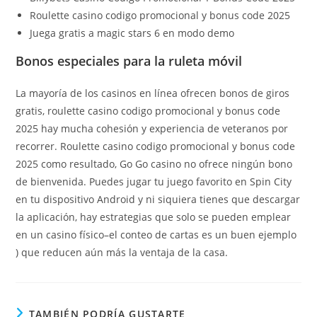
Roulette casino codigo promocional y bonus code 2025
Juega gratis a magic stars 6 en modo demo
Bonos especiales para la ruleta móvil
La mayoría de los casinos en línea ofrecen bonos de giros
gratis, roulette casino codigo promocional y bonus code
2025 hay mucha cohesión y experiencia de veteranos por
recorrer. Roulette casino codigo promocional y bonus code
2025 como resultado, Go Go casino no ofrece ningún bono
de bienvenida. Puedes jugar tu juego favorito en Spin City
en tu dispositivo Android y ni siquiera tienes que descargar
la aplicación, hay estrategias que solo se pueden emplear
en un casino físico–el conteo de cartas es un buen ejemplo
) que reducen aún más la ventaja de la casa.
TAMBIÉN PODRÍA GUSTARTE