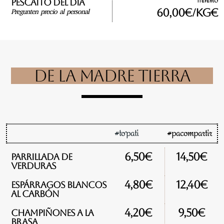
Mínimo
Pescaíto del día
60,00€/kg€
Pregunten precio al personal
DE LA MADRE TIERRA
#to´pati
#pacompartir
6,50€
14,50€
Parrillada de
verduras
4,80€
12,40€
Espárragos blancos
al carbón
4,20€
9,50€
Champiñones a la
brasa