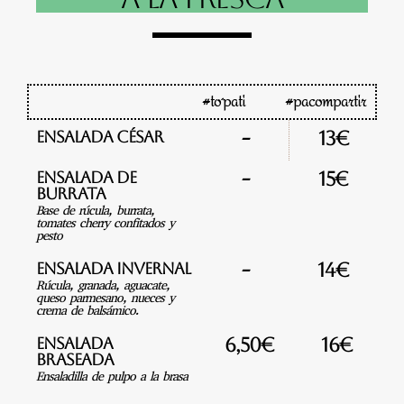
#to´pati
#pacompartir
-
Ensalada César
13€
-
Ensalada de
15€
burrata
Base de rúcula, burrata,
tomates cherry confitados y
pesto
-
Ensalada invernal
14€
Rúcula, granada, aguacate,
queso parmesano, nueces y
crema de balsámico.
Ensalada
6,50€
16€
Braseada
Ensaladilla de pulpo a la brasa