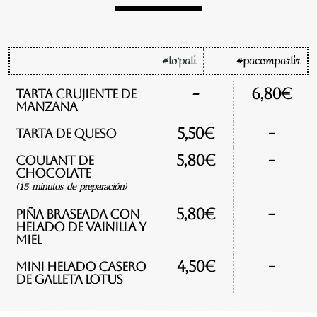
#to´pati
#pacompartir
-
6,80€
Tarta crujiente de
manzana
-
5,50€
Tarta de queso
-
5,80€
Coulant de
chocolate
(15 minutos de preparación)
-
5,80€
Piña braseada con
helado de vainilla y
miel
-
4,50€
Mini helado casero
de galleta lotus