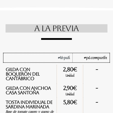
A LA PREVIA
#tó pati
#pá compartir
-
2,80€
Gilda con
boquerón del
Unidad
cantábrico
-
2,90€
Gilda con anchoa
Casa Santoña
Unidad
-
5,80€
Tosta individual de
sardina marinada
Base de tomate casero y queso de