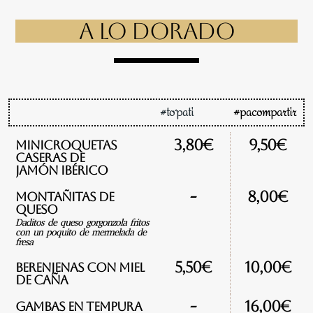
A LO DORADO
#to´pati
#pacompartir
3,80€
9,50€
Minicroquetas
caseras de
jamón ibérico
-
8,00€
Montañitas de
queso
Daditos de queso gorgonzola fritos
con un poquito de mermelada de
fresa
5,50€
10,00€
Berenjenas con miel
de caña
-
16,00€
Gambas en tempura