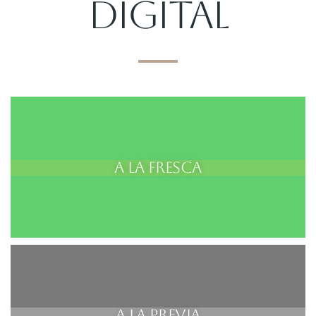
Digital
A la fresca
A la previa