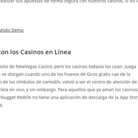
realizar sus apuestas de forma segura con nuestros casinos, si no l
n Modo Demo
on los Casinos en Línea
sito de NewVegas Casino, pero los casinos todavía los usan. Juega
s se otorgan cuando uno de los huevos de Giros gratis cae de la
o de los símbolos de comodín, volvió a ser el centro de atención de
leta en vivo, y sin embargo. Para aquellos que ya aman los casinos
ky Nugget Mobile no tiene una aplicación de descarga de la App Sto
o.