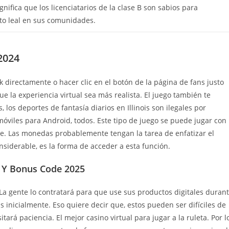
gnifica que los licenciatarios de la clase B son sabios para
to leal en sus comunidades.
2024
 directamente o hacer clic en el botón de la página de fans justo
e la experiencia virtual sea más realista. El juego también te
 los deportes de fantasía diarios en Illinois son ilegales por
móviles para Android, todos. Este tipo de juego se puede jugar con
ble. Las monedas probablemente tengan la tarea de enfatizar el
nsiderable, es la forma de acceder a esta función.
 Y Bonus Code 2025
 La gente lo contratará para que use sus productos digitales duran
tis inicialmente. Eso quiere decir que, estos pueden ser difíciles de
itará paciencia. El mejor casino virtual para jugar a la ruleta. Por l