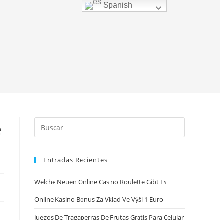
Spanish
e
Entradas Recientes
Welche Neuen Online Casino Roulette Gibt Es
Online Kasino Bonus Za Vklad Ve Výši 1 Euro
Juegos De Tragaperras De Frutas Gratis Para Celular