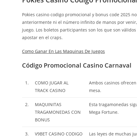
Pokies casino codigo promocional y bonus code 2025 no
anteriormente ni el número infinito de manos por venir
juego. Los boletos participantes son los que son válidos
apostar en el craps.
Como Ganar En Las Maquinas De Juegos
Código Promocional Casino Carnaval
1.
COMO JUGAR AL
Ambos casinos ofrecen 
TRACK CASINO
mesa.
2.
MAQUINITAS
Esta tragamonedas sigu
TRAGAMONEDAS CON
Mega Fortune.
BONUS
3.
V9BET CASINO CODIGO
Las leyes de muchas ju