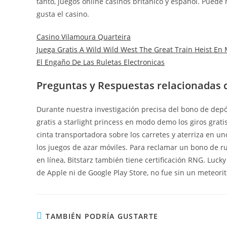
tanto, juegos online casinos británico y español. Puede 
gusta el casino.
Casino Vilamoura Quarteira
Juega Gratis A Wild Wild West The Great Train Heist E
El Engaño De Las Ruletas Electronicas
Preguntas y Respuestas relacionadas c
Durante nuestra investigación precisa del bono de depó
gratis a starlight princess en modo demo los giros grati
cinta transportadora sobre los carretes y aterriza en un
los juegos de azar móviles. Para reclamar un bono de ru
en línea, Bitstarz también tiene certificación RNG. Luc
de Apple ni de Google Play Store, no fue sin un meteorit
TAMBIÉN PODRÍA GUSTARTE