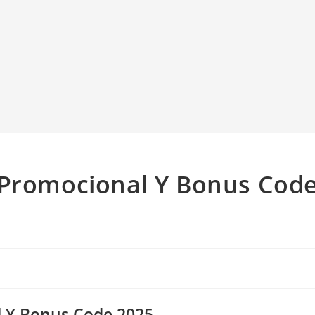
 Promocional Y Bonus Cod
l Y Bonus Code 2025