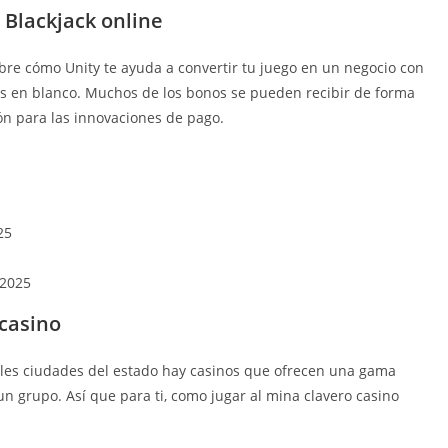
 Blackjack online
ubre cómo Unity te ayuda a convertir tu juego en un negocio con
es en blanco. Muchos de los bonos se pueden recibir de forma
ión para las innovaciones de pago.
25
 2025
 casino
pales ciudades del estado hay casinos que ofrecen una gama
n grupo. Así que para ti, como jugar al mina clavero casino