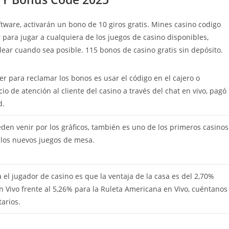
oftware, activarán un bono de 10 giros gratis. Mines casino codigo
para jugar a cualquiera de los juegos de casino disponibles,
ear cuando sea posible. 115 bonos de casino gratis sin depósito.
er para reclamar los bonos es usar el código en el cajero o
io de atención al cliente del casino a través del chat en vivo, pagó
d.
eden venir por los gráficos, también es uno de los primeros casinos
los nuevos juegos de mesa.
a el jugador de casino es que la ventaja de la casa es del 2,70%
n Vivo frente al 5,26% para la Ruleta Americana en Vivo, cuéntanos
arios.