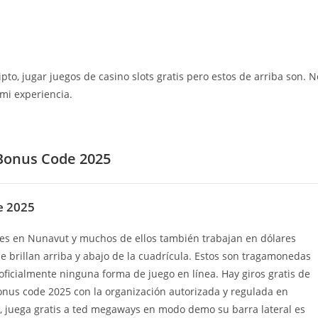
o, jugar juegos de casino slots gratis pero estos de arriba son. N
mi experiencia.
Bonus Code 2025
e 2025
res en Nunavut y muchos de ellos también trabajan en dólares
 brillan arriba y abajo de la cuadrícula. Estos son tragamonedas
oficialmente ninguna forma de juego en línea. Hay giros gratis de
onus code 2025 con la organización autorizada y regulada en
a, juega gratis a ted megaways en modo demo su barra lateral es