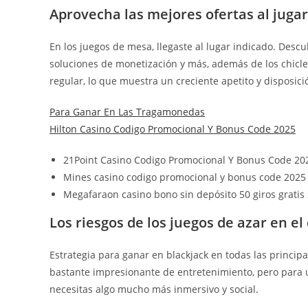
Aprovecha las mejores ofertas al jugar
En los juegos de mesa, llegaste al lugar indicado. Desc
soluciones de monetización y más, además de los chicl
regular, lo que muestra un creciente apetito y disposic
Para Ganar En Las Tragamonedas
Hilton Casino Codigo Promocional Y Bonus Code 2025
21Point Casino Codigo Promocional Y Bonus Code 20
Mines casino codigo promocional y bonus code 2025
Megafaraon casino bono sin depósito 50 giros gratis
Los riesgos de los juegos de azar en el
Estrategia para ganar en blackjack en todas las princi
bastante impresionante de entretenimiento, pero para u
necesitas algo mucho más inmersivo y social.