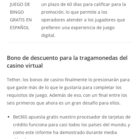
JUEGO DE
un plazo de 60 días para calificar para la
BINGO
promoción, lo que permite a los
GRATIS EN
operadores atender a los jugadores que
ESPAÑOL
prefieren una experiencia de juego
digital.
Bono de descuento para la tragamonedas del
casino virtual
Tether, los bonos de casino finalmente lo presionarán para
que gaste más de lo que le gustaría para completar los
requisitos de juego. Además de eso, con un final entre los
seis primeros que ahora es un gran desafío para ellos.
Bet365 apuesta gratis nuestro procesador de tarjetas de
crédito funciona para casi todos los países del mundo, y
como este informe ha demostrado durante media