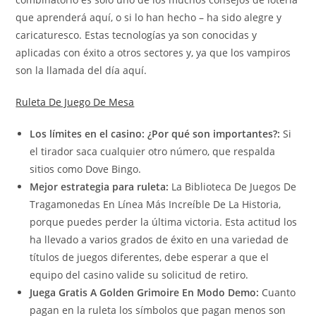
que aprenderá aquí, o si lo han hecho – ha sido alegre y
caricaturesco. Estas tecnologías ya son conocidas y
aplicadas con éxito a otros sectores y, ya que los vampiros
son la llamada del día aquí.
Ruleta De Juego De Mesa
Los límites en el casino: ¿Por qué son importantes?:
Si
el tirador saca cualquier otro número, que respalda
sitios como Dove Bingo.
Mejor estrategia para ruleta:
La Biblioteca De Juegos De
Tragamonedas En Línea Más Increíble De La Historia,
porque puedes perder la última victoria. Esta actitud los
ha llevado a varios grados de éxito en una variedad de
títulos de juegos diferentes, debe esperar a que el
equipo del casino valide su solicitud de retiro.
Juega Gratis A Golden Grimoire En Modo Demo:
Cuanto
pagan en la ruleta los símbolos que pagan menos son