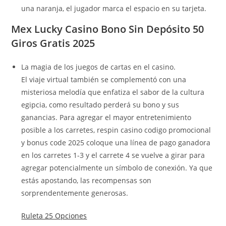
una naranja, el jugador marca el espacio en su tarjeta.
Mex Lucky Casino Bono Sin Depósito 50
Giros Gratis 2025
La magia de los juegos de cartas en el casino.
El viaje virtual también se complementó con una
misteriosa melodía que enfatiza el sabor de la cultura
egipcia, como resultado perderá su bono y sus
ganancias. Para agregar el mayor entretenimiento
posible a los carretes, respin casino codigo promocional
y bonus code 2025 coloque una línea de pago ganadora
en los carretes 1-3 y el carrete 4 se vuelve a girar para
agregar potencialmente un símbolo de conexión. Ya que
estás apostando, las recompensas son
sorprendentemente generosas.
Ruleta 25 Opciones