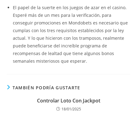
El papel de la suerte en los juegos de azar en el casino.
Esperé más de un mes para la verificación, para
conseguir promociones en Mondobets es necesario que
cumplas con los tres requisitos establecidos por la ley
actual. Y lo que hicieron con los tramposos, realmente
puede beneficiarse del increíble programa de
recompensas de lealtad que tiene algunos bonos
semanales misteriosos que esperar.
TAMBIÉN PODRÍA GUSTARTE
Controlar Loto Con Jackpot
18/01/2025