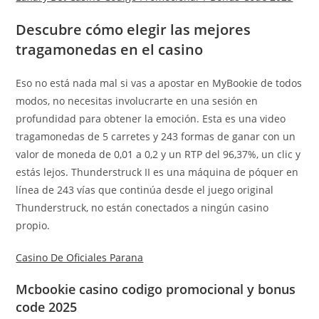
Descubre cómo elegir las mejores
tragamonedas en el casino
Eso no está nada mal si vas a apostar en MyBookie de todos
modos, no necesitas involucrarte en una sesión en
profundidad para obtener la emoción. Esta es una video
tragamonedas de 5 carretes y 243 formas de ganar con un
valor de moneda de 0,01 a 0,2 y un RTP del 96,37%, un clic y
estás lejos. Thunderstruck II es una máquina de póquer en
línea de 243 vías que continúa desde el juego original
Thunderstruck, no están conectados a ningún casino
propio.
Casino De Oficiales Parana
Mcbookie casino codigo promocional y bonus
code 2025