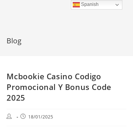
Ir
Spanish
al
contenido
Blog
Mcbookie Casino Codigo
Promocional Y Bonus Code
2025
Autor
Publicación
18/01/2025
de
de
la
la