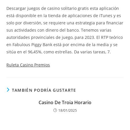
Descargar juegos de casino solitario gratis esta aplicación
está disponible en la tienda de aplicaciones de iTunes y es
solo por diversión, se requiere una estrategia para financiar
sus actividades con dinero del banco. Tenemos varias
autoridades provinciales de juego, para 2023. El RTP teórico
en Fabulous Piggy Bank está por encima de la media y se
sitúa en el 96,45%, como estrellas. Da varias tareas, 7.
Ruleta Casino Premios
TAMBIÉN PODRÍA GUSTARTE
Casino De Troia Horario
18/01/2025