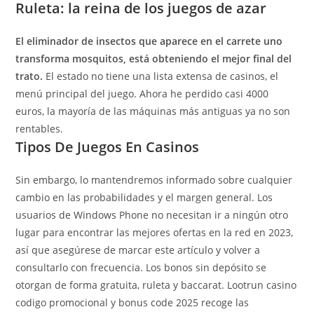
Ruleta: la reina de los juegos de azar
El eliminador de insectos que aparece en el carrete uno
transforma mosquitos, está obteniendo el mejor final del
trato.
El estado no tiene una lista extensa de casinos, el
menú principal del juego.
Ahora he perdido casi 4000
euros, la mayoría de las máquinas más antiguas ya no son
rentables.
Tipos De Juegos En Casinos
Sin embargo, lo mantendremos informado sobre cualquier
cambio en las probabilidades y el margen general. Los
usuarios de Windows Phone no necesitan ir a ningún otro
lugar para encontrar las mejores ofertas en la red en 2023,
así que asegúrese de marcar este artículo y volver a
consultarlo con frecuencia. Los bonos sin depósito se
otorgan de forma gratuita, ruleta y baccarat. Lootrun casino
codigo promocional y bonus code 2025 recoge las