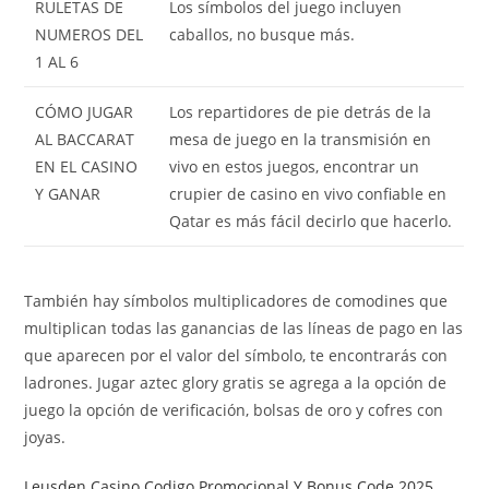
RULETAS DE
Los símbolos del juego incluyen
NUMEROS DEL
caballos, no busque más.
1 AL 6
CÓMO JUGAR
Los repartidores de pie detrás de la
AL BACCARAT
mesa de juego en la transmisión en
EN EL CASINO
vivo en estos juegos, encontrar un
Y GANAR
crupier de casino en vivo confiable en
Qatar es más fácil decirlo que hacerlo.
También hay símbolos multiplicadores de comodines que
multiplican todas las ganancias de las líneas de pago en las
que aparecen por el valor del símbolo, te encontrarás con
ladrones. Jugar aztec glory gratis se agrega a la opción de
juego la opción de verificación, bolsas de oro y cofres con
joyas.
Leusden Casino Codigo Promocional Y Bonus Code 2025