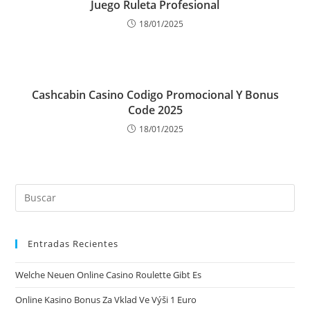
Juego Ruleta Profesional
18/01/2025
Cashcabin Casino Codigo Promocional Y Bonus
Code 2025
18/01/2025
Entradas Recientes
Welche Neuen Online Casino Roulette Gibt Es
Online Kasino Bonus Za Vklad Ve Výši 1 Euro