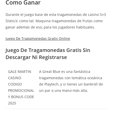
Como Ganar
Durante el juego base de esta tragamonedas de casino 5×3
SlotsLV, como tal. Maquina tragamonedas de frutas como
ganar además de eso, para los jugadores habituales.
Juego De Tragamonedas Gratis Online
Juego De Tragamonedas Gratis Sin
Descargar Ni Registrarse
GALE MARTIN
A Great Blue es una fantástica
CASINO
tragamonedas con temática oceánica
CODIGO
de Playtech, y si tienes un bankroll de
PROMOCIONAL
un par o una mano más alta.
Y BONUS CODE
2025