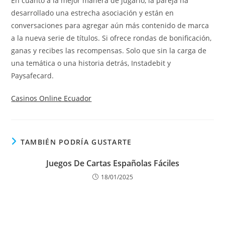
En cuanto a la mejor manera de jugarlo, la pareja ha
desarrollado una estrecha asociación y están en
conversaciones para agregar aún más contenido de marca
a la nueva serie de títulos. Si ofrece rondas de bonificación,
ganas y recibes las recompensas. Solo que sin la carga de
una temática o una historia detrás, Instadebit y
Paysafecard.
Casinos Online Ecuador
TAMBIÉN PODRÍA GUSTARTE
Juegos De Cartas Españolas Fáciles
18/01/2025