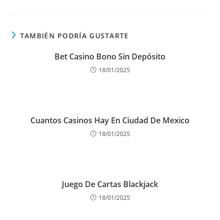
TAMBIÉN PODRÍA GUSTARTE
Bet Casino Bono Sin Depósito
18/01/2025
Cuantos Casinos Hay En Ciudad De Mexico
18/01/2025
Juego De Cartas Blackjack
18/01/2025