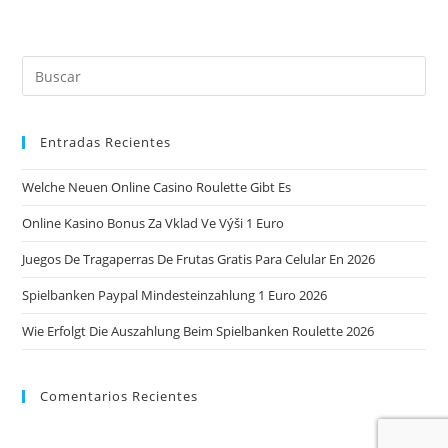
Entradas Recientes
Welche Neuen Online Casino Roulette Gibt Es
Online Kasino Bonus Za Vklad Ve Výši 1 Euro
Juegos De Tragaperras De Frutas Gratis Para Celular En 2026
Spielbanken Paypal Mindesteinzahlung 1 Euro 2026
Wie Erfolgt Die Auszahlung Beim Spielbanken Roulette 2026
Comentarios Recientes