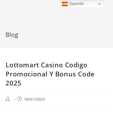
Ir
Spanish
al
contenido
Blog
Lottomart Casino Codigo
Promocional Y Bonus Code
2025
Autor
Publicación
18/01/2025
de
de
la
la