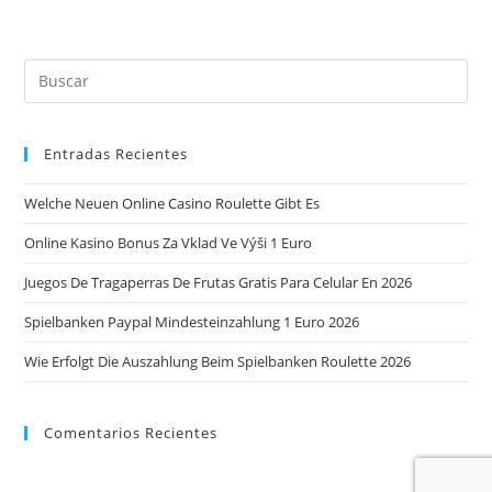
Entradas Recientes
Welche Neuen Online Casino Roulette Gibt Es
Online Kasino Bonus Za Vklad Ve Výši 1 Euro
Juegos De Tragaperras De Frutas Gratis Para Celular En 2026
Spielbanken Paypal Mindesteinzahlung 1 Euro 2026
Wie Erfolgt Die Auszahlung Beim Spielbanken Roulette 2026
Comentarios Recientes