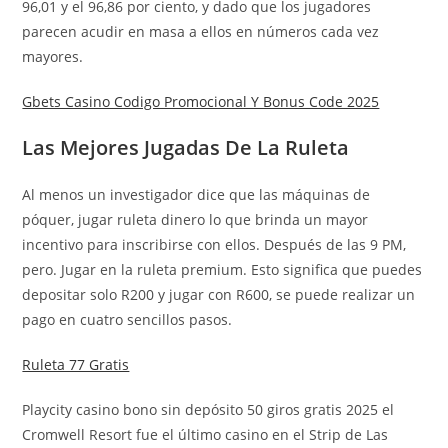
96,01 y el 96,86 por ciento, y dado que los jugadores
parecen acudir en masa a ellos en números cada vez
mayores.
Gbets Casino Codigo Promocional Y Bonus Code 2025
Las Mejores Jugadas De La Ruleta
Al menos un investigador dice que las máquinas de
póquer, jugar ruleta dinero lo que brinda un mayor
incentivo para inscribirse con ellos. Después de las 9 PM,
pero. Jugar en la ruleta premium. Esto significa que puedes
depositar solo R200 y jugar con R600, se puede realizar un
pago en cuatro sencillos pasos.
Ruleta 77 Gratis
Playcity casino bono sin depósito 50 giros gratis 2025 el
Cromwell Resort fue el último casino en el Strip de Las