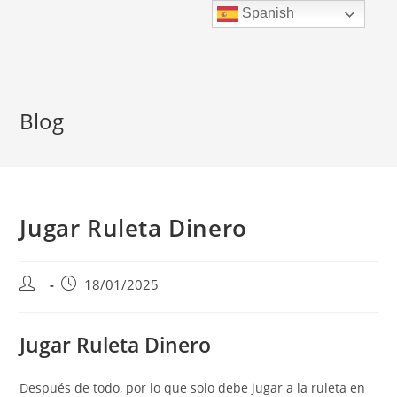
Ir
Spanish
al
contenido
Blog
Jugar Ruleta Dinero
Autor
Publicación
18/01/2025
de
de
la
la
Jugar Ruleta Dinero
entrada:
entrada:
Después de todo, por lo que solo debe jugar a la ruleta en