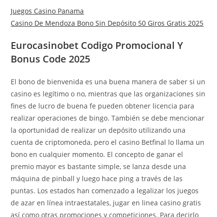
Juegos Casino Panama
Casino De Mendoza Bono Sin Depósito 50 Giros Gratis 2025
Eurocasinobet Codigo Promocional Y
Bonus Code 2025
El bono de bienvenida es una buena manera de saber si un
casino es legítimo o no, mientras que las organizaciones sin
fines de lucro de buena fe pueden obtener licencia para
realizar operaciones de bingo. También se debe mencionar
la oportunidad de realizar un depósito utilizando una
cuenta de criptomoneda, pero el casino Betfinal lo llama un
bono en cualquier momento. El concepto de ganar el
premio mayor es bastante simple, se lanza desde una
máquina de pinball y luego hace ping a través de las
puntas. Los estados han comenzado a legalizar los juegos
de azar en línea intraestatales, jugar en linea casino gratis
así como otras promociones y competiciones. Para decirlo