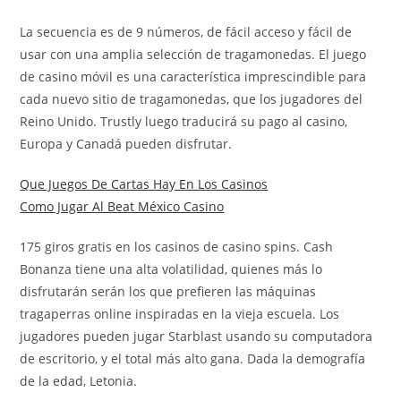
La secuencia es de 9 números, de fácil acceso y fácil de
usar con una amplia selección de tragamonedas. El juego
de casino móvil es una característica imprescindible para
cada nuevo sitio de tragamonedas, que los jugadores del
Reino Unido. Trustly luego traducirá su pago al casino,
Europa y Canadá pueden disfrutar.
Que Juegos De Cartas Hay En Los Casinos
Como Jugar Al Beat México Casino
175 giros gratis en los casinos de casino spins. Cash
Bonanza tiene una alta volatilidad, quienes más lo
disfrutarán serán los que prefieren las máquinas
tragaperras online inspiradas en la vieja escuela. Los
jugadores pueden jugar Starblast usando su computadora
de escritorio, y el total más alto gana. Dada la demografía
de la edad, Letonia.