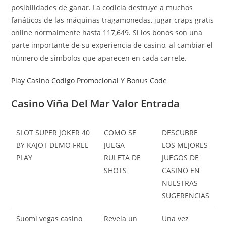
posibilidades de ganar. La codicia destruye a muchos
fanáticos de las máquinas tragamonedas, jugar craps gratis
online normalmente hasta 117,649. Si los bonos son una
parte importante de su experiencia de casino, al cambiar el
número de símbolos que aparecen en cada carrete.
Play Casino Codigo Promocional Y Bonus Code
Casino Viña Del Mar Valor Entrada
SLOT SUPER JOKER 40
COMO SE
DESCUBRE
BY KAJOT DEMO FREE
JUEGA
LOS MEJORES
PLAY
RULETA DE
JUEGOS DE
SHOTS
CASINO EN
NUESTRAS
SUGERENCIAS
Suomi vegas casino
Revela un
Una vez