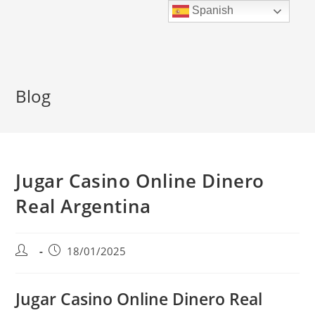
Ir
Spanish
al
contenido
Blog
Jugar Casino Online Dinero
Real Argentina
Autor
Publicación
18/01/2025
de
de
la
la
Jugar Casino Online Dinero Real
entrada:
entrada: