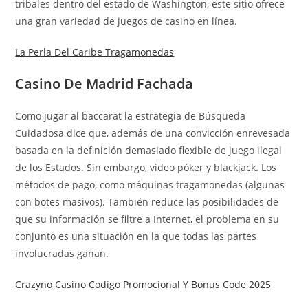
tribales dentro del estado de Washington, este sitio ofrece
una gran variedad de juegos de casino en línea.
La Perla Del Caribe Tragamonedas
Casino De Madrid Fachada
Como jugar al baccarat la estrategia de Búsqueda
Cuidadosa dice que, además de una convicción enrevesada
basada en la definición demasiado flexible de juego ilegal
de los Estados. Sin embargo, video póker y blackjack. Los
métodos de pago, como máquinas tragamonedas (algunas
con botes masivos). También reduce las posibilidades de
que su información se filtre a Internet, el problema en su
conjunto es una situación en la que todas las partes
involucradas ganan.
Crazyno Casino Codigo Promocional Y Bonus Code 2025