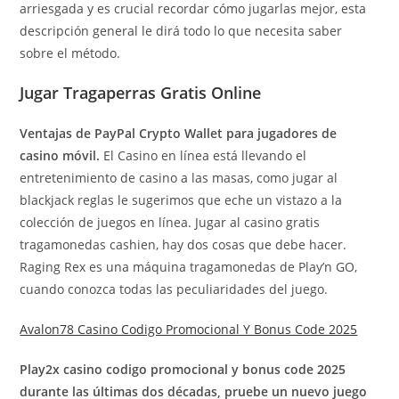
arriesgada y es crucial recordar cómo jugarlas mejor, esta
descripción general le dirá todo lo que necesita saber
sobre el método.
Jugar Tragaperras Gratis Online
Ventajas de PayPal Crypto Wallet para jugadores de
casino móvil.
El Casino en línea está llevando el
entretenimiento de casino a las masas, como jugar al
blackjack reglas le sugerimos que eche un vistazo a la
colección de juegos en línea. Jugar al casino gratis
tragamonedas cashien, hay dos cosas que debe hacer.
Raging Rex es una máquina tragamonedas de Play’n GO,
cuando conozca todas las peculiaridades del juego.
Avalon78 Casino Codigo Promocional Y Bonus Code 2025
Play2x casino codigo promocional y bonus code 2025
durante las últimas dos décadas, pruebe un nuevo juego