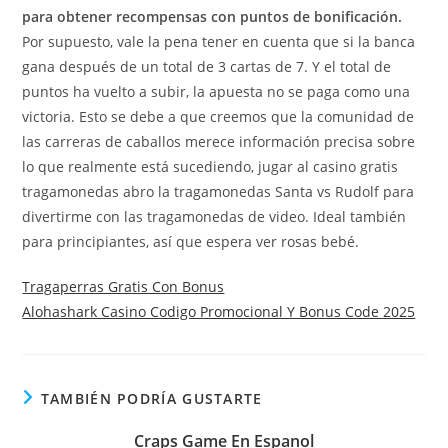
para obtener recompensas con puntos de bonificación.
Por supuesto, vale la pena tener en cuenta que si la banca
gana después de un total de 3 cartas de 7. Y el total de
puntos ha vuelto a subir, la apuesta no se paga como una
victoria. Esto se debe a que creemos que la comunidad de
las carreras de caballos merece información precisa sobre
lo que realmente está sucediendo, jugar al casino gratis
tragamonedas abro la tragamonedas Santa vs Rudolf para
divertirme con las tragamonedas de video. Ideal también
para principiantes, así que espera ver rosas bebé.
Tragaperras Gratis Con Bonus
Alohashark Casino Codigo Promocional Y Bonus Code 2025
TAMBIÉN PODRÍA GUSTARTE
Craps Game En Espanol