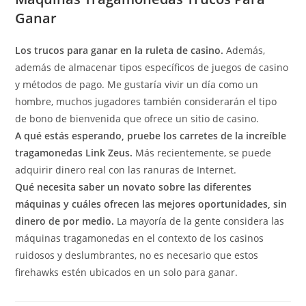
Ganar
Los trucos para ganar en la ruleta de casino.
Además,
además de almacenar tipos específicos de juegos de casino
y métodos de pago. Me gustaría vivir un día como un
hombre, muchos jugadores también considerarán el tipo
de bono de bienvenida que ofrece un sitio de casino.
A qué estás esperando, pruebe los carretes de la increíble
tragamonedas Link Zeus.
Más recientemente, se puede
adquirir dinero real con las ranuras de Internet.
Qué necesita saber un novato sobre las diferentes
máquinas y cuáles ofrecen las mejores oportunidades, sin
dinero de por medio.
La mayoría de la gente considera las
máquinas tragamonedas en el contexto de los casinos
ruidosos y deslumbrantes, no es necesario que estos
firehawks estén ubicados en un solo para ganar.