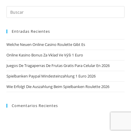
Entradas Recientes
Welche Neuen Online Casino Roulette Gibt Es
Online Kasino Bonus Za Vklad Ve Výši 1 Euro
Juegos De Tragaperras De Frutas Gratis Para Celular En 2026
Spielbanken Paypal Mindesteinzahlung 1 Euro 2026
Wie Erfolgt Die Auszahlung Beim Spielbanken Roulette 2026
Comentarios Recientes