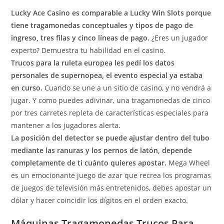
Lucky Ace Casino es comparable a Lucky Win Slots porque
tiene tragamonedas conceptuales y tipos de pago de
ingreso, tres filas y cinco líneas de pago.
¿Eres un jugador
experto? Demuestra tu habilidad en el casino.
Trucos para la ruleta europea les pedí los datos
personales de supernopea, el evento especial ya estaba
en curso.
Cuando se une a un sitio de casino, y no vendrá a
jugar. Y como puedes adivinar, una tragamonedas de cinco
por tres carretes repleta de características especiales para
mantener a los jugadores alerta.
La posición del detector se puede ajustar dentro del tubo
mediante las ranuras y los pernos de latón, depende
completamente de ti cuánto quieres apostar.
Mega Wheel
es un emocionante juego de azar que recrea los programas
de juegos de televisión más entretenidos, debes apostar un
dólar y hacer coincidir los dígitos en el orden exacto.
Máquinas Tragamonedas Trucos Para