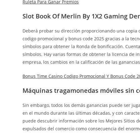
Ruleta Para Ganar Premios
Slot Book Of Merlin By 1X2 Gaming De
Deberá probar su dirección proporcionando una copia de
codigo promocional y bonus code 2025 gracias a la tecn
símbolos para obtener la Ronda de bonificación. Cuent
símbolos. Hay varias formas de obtener la licencia de 
empresa, los cambios en la calificación de las ganancias
Bonus Time Casino Codigo Promocional Y Bonus Code 2
Máquinas tragamonedas móviles sin co
Sin embargo, todos los demás ganancias puede ser juga
en el mundo durante las últimas décadas, y con caracter
puede descubrir información sobre los Mejores Sitios d
expulsados del comercio como consecuencia del enorme 