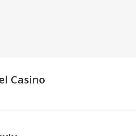
el Casino