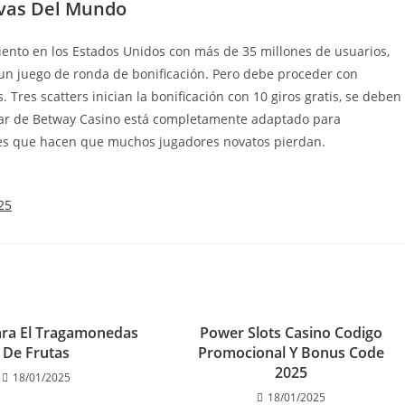
vas Del Mundo
iento en los Estados Unidos con más de 35 millones de usuarios,
un juego de ronda de bonificación. Pero debe proceder con
 Tres scatters inician la bonificación con 10 giros gratis, se deben
 azar de Betway Casino está completamente adaptado para
nes que hacen que muchos jugadores novatos pierdan.
25
ara El Tragamonedas
Power Slots Casino Codigo
De Frutas
Promocional Y Bonus Code
2025
18/01/2025
18/01/2025