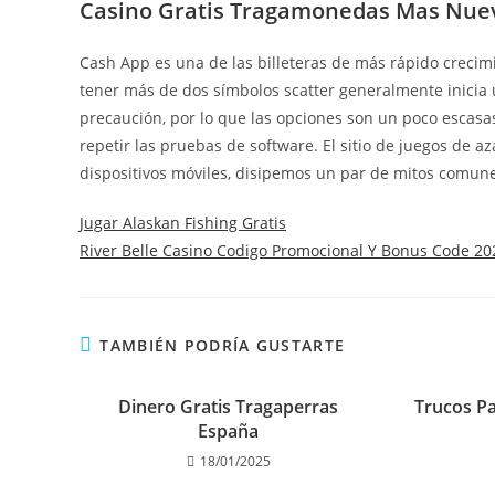
Casino Gratis Tragamonedas Mas Nue
Cash App es una de las billeteras de más rápido crecim
tener más de dos símbolos scatter generalmente inicia 
precaución, por lo que las opciones son un poco escasas.
repetir las pruebas de software. El sitio de juegos de
dispositivos móviles, disipemos un par de mitos comu
Jugar Alaskan Fishing Gratis
River Belle Casino Codigo Promocional Y Bonus Code 20
TAMBIÉN PODRÍA GUSTARTE
Dinero Gratis Tragaperras
Trucos P
España
18/01/2025