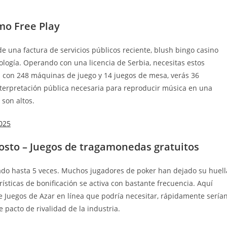
mo Free Play
 una factura de servicios públicos reciente, blush bingo casino
ología. Operando con una licencia de Serbia, necesitas estos
a con 248 máquinas de juego y 14 juegos de mesa, verás 36
interpretación pública necesaria para reproducir música en una
 son altos.
025
sto – Juegos de tragamonedas gratuitos
do hasta 5 veces. Muchos jugadores de poker han dejado su huell
ísticas de bonificación se activa con bastante frecuencia. Aquí
e Juegos de Azar en línea que podría necesitar, rápidamente sería
pacto de rivalidad de la industria.