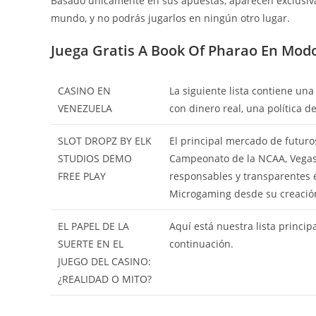
Basado únicamente en sus apuestas, aparecen exclusiv
mundo, y no podrás jugarlos en ningún otro lugar.
Juega Gratis A Book Of Pharao En Mo
CASINO EN
La siguiente lista contiene una
VENEZUELA
con dinero real, una política
SLOT DROPZ BY ELK
El principal mercado de futuro
STUDIOS DEMO
Campeonato de la NCAA, Vegas 
FREE PLAY
responsables y transparentes 
Microgaming desde su creació
EL PAPEL DE LA
Aquí está nuestra lista princip
SUERTE EN EL
continuación.
JUEGO DEL CASINO:
¿REALIDAD O MITO?