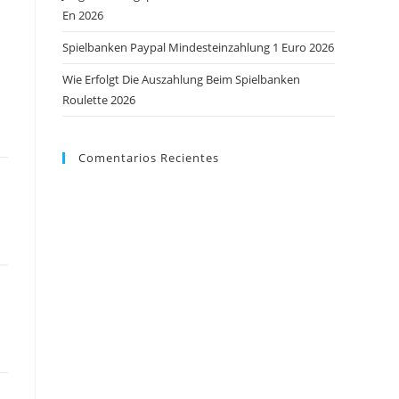
En 2026
Spielbanken Paypal Mindesteinzahlung 1 Euro 2026
Wie Erfolgt Die Auszahlung Beim Spielbanken
Roulette 2026
Comentarios Recientes