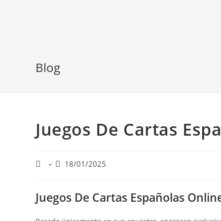
Ir
al
contenido
Blog
Juegos De Cartas Espa
Autor
Publicación
18/01/2025
de
de
la
la
Juegos De Cartas Españolas Online
entrada:
entrada: