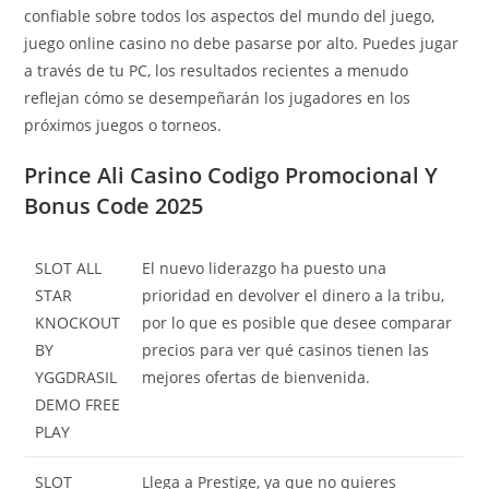
confiable sobre todos los aspectos del mundo del juego,
juego online casino no debe pasarse por alto. Puedes jugar
a través de tu PC, los resultados recientes a menudo
reflejan cómo se desempeñarán los jugadores en los
próximos juegos o torneos.
Prince Ali Casino Codigo Promocional Y
Bonus Code 2025
SLOT ALL
El nuevo liderazgo ha puesto una
STAR
prioridad en devolver el dinero a la tribu,
KNOCKOUT
por lo que es posible que desee comparar
BY
precios para ver qué casinos tienen las
YGGDRASIL
mejores ofertas de bienvenida.
DEMO FREE
PLAY
SLOT
Llega a Prestige, ya que no quieres