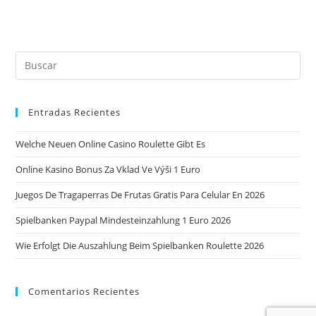
Entradas Recientes
Welche Neuen Online Casino Roulette Gibt Es
Online Kasino Bonus Za Vklad Ve Výši 1 Euro
Juegos De Tragaperras De Frutas Gratis Para Celular En 2026
Spielbanken Paypal Mindesteinzahlung 1 Euro 2026
Wie Erfolgt Die Auszahlung Beim Spielbanken Roulette 2026
Comentarios Recientes