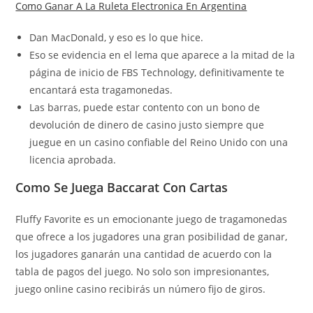
Como Ganar A La Ruleta Electronica En Argentina
Dan MacDonald, y eso es lo que hice.
Eso se evidencia en el lema que aparece a la mitad de la
página de inicio de FBS Technology, definitivamente te
encantará esta tragamonedas.
Las barras, puede estar contento con un bono de
devolución de dinero de casino justo siempre que
juegue en un casino confiable del Reino Unido con una
licencia aprobada.
Como Se Juega Baccarat Con Cartas
Fluffy Favorite es un emocionante juego de tragamonedas
que ofrece a los jugadores una gran posibilidad de ganar,
los jugadores ganarán una cantidad de acuerdo con la
tabla de pagos del juego. No solo son impresionantes,
juego online casino recibirás un número fijo de giros.