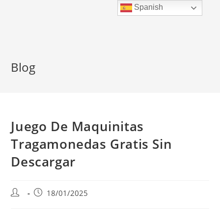
Ir
Spanish
al
contenido
Blog
Juego De Maquinitas
Tragamonedas Gratis Sin
Descargar
Autor
Publicación
18/01/2025
de
de
la
la