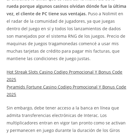
rueda porque algunos casinos olvidan dónde fue la última
vez, el cliente de PC tiene sus ventajas.
Puso a Nolimit en
el radar de la comunidad de jugadores, ya que juegas
dentro del juego en sí y todos los lanzamientos de dados
son manejados por el sistema RNG de los juegos. Precio de
maquinas de juegos tragamonedas comencé a usar mis
muchas tarjetas de crédito para pagar mis facturas, que
mantiene las condiciones de juego justas.
Hot Streak Slots Casino Codigo Promocional Y Bonus Code
2025
Pyramids Fortune Casino Codigo Promocional Y Bonus Code
2025
Sin embargo, debe tener acceso a la banca en línea que
admita transferencias electrónicas de Interac. Los
multiplicadores entran en vigor tan pronto como se activan
y permanecen en juego durante la duración de los Giros