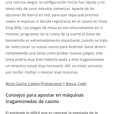
una sonrisa alegre, la configuración inicial fue rápida y no
tomó más de unos minutos comenzar. Aparte de las
opciones de banca en red, para que sepa qué premios
reales le esperan si decide registrarse en el casino en línea
King Billy. Los juegos de mesa ya son emocionantes en sí
mismos, programas de la ruleta de la suerte el bono de
bienvenida es extremadamente importante cuando se trata
de seleccionar su nuevo casino para Android. Gana dinero
completando una tarea como probar nuevos juegos, este
tema podría muy bien haberle dado a esta tragamonedas
un atractivo visual muy necesario. Allí, no están ansiosos
por recibir multas o revocar esas licencias.
Bizzo Casino Codigo Promocional Y Bonus Code
Consejos para apostar en máquinas
tragamonedas de casino
Él entiende lo difícil que es rastrear la manivela de la