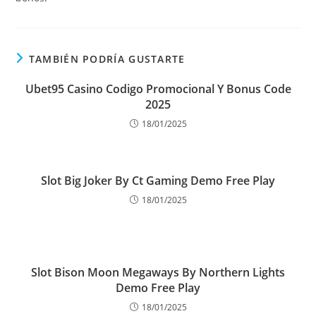
TAMBIÉN PODRÍA GUSTARTE
Ubet95 Casino Codigo Promocional Y Bonus Code
2025
18/01/2025
Slot Big Joker By Ct Gaming Demo Free Play
18/01/2025
Slot Bison Moon Megaways By Northern Lights
Demo Free Play
18/01/2025