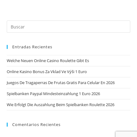
Entradas Recientes
Welche Neuen Online Casino Roulette Gibt Es
Online Kasino Bonus Za Vklad Ve Výši 1 Euro
Juegos De Tragaperras De Frutas Gratis Para Celular En 2026
Spielbanken Paypal Mindesteinzahlung 1 Euro 2026
Wie Erfolgt Die Auszahlung Beim Spielbanken Roulette 2026
Comentarios Recientes