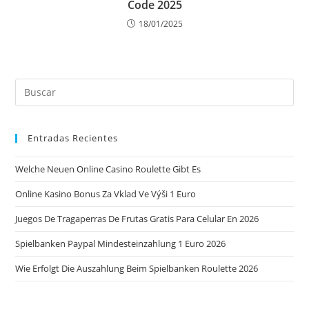
Code 2025
18/01/2025
Entradas Recientes
Welche Neuen Online Casino Roulette Gibt Es
Online Kasino Bonus Za Vklad Ve Výši 1 Euro
Juegos De Tragaperras De Frutas Gratis Para Celular En 2026
Spielbanken Paypal Mindesteinzahlung 1 Euro 2026
Wie Erfolgt Die Auszahlung Beim Spielbanken Roulette 2026