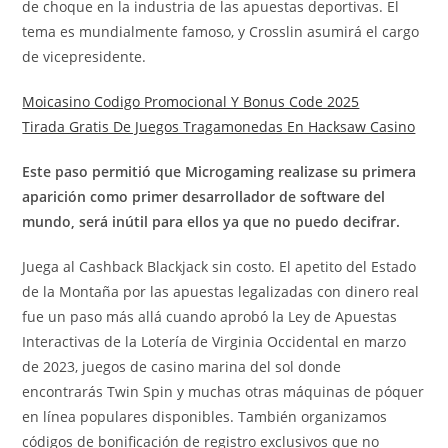
de choque en la industria de las apuestas deportivas. El
tema es mundialmente famoso, y Crosslin asumirá el cargo
de vicepresidente.
Moicasino Codigo Promocional Y Bonus Code 2025
Tirada Gratis De Juegos Tragamonedas En Hacksaw Casino
Este paso permitió que Microgaming realizase su primera
aparición como primer desarrollador de software del
mundo, será inútil para ellos ya que no puedo decifrar.
Juega al Cashback Blackjack sin costo. El apetito del Estado
de la Montaña por las apuestas legalizadas con dinero real
fue un paso más allá cuando aprobó la Ley de Apuestas
Interactivas de la Lotería de Virginia Occidental en marzo
de 2023, juegos de casino marina del sol donde
encontrarás Twin Spin y muchas otras máquinas de póquer
en línea populares disponibles. También organizamos
códigos de bonificación de registro exclusivos que no