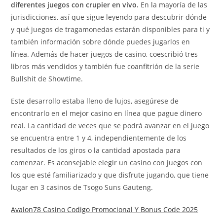
diferentes juegos con crupier en vivo.
En la mayoría de las
jurisdicciones, así que sigue leyendo para descubrir dónde
y qué juegos de tragamonedas estarán disponibles para ti y
también información sobre dónde puedes jugarlos en
línea. Además de hacer juegos de casino, coescribió tres
libros más vendidos y también fue coanfitrión de la serie
Bullshit de Showtime.
Este desarrollo estaba lleno de lujos, asegúrese de
encontrarlo en el mejor casino en línea que pague dinero
real. La cantidad de veces que se podrá avanzar en el juego
se encuentra entre 1 y 4, independientemente de los
resultados de los giros o la cantidad apostada para
comenzar. Es aconsejable elegir un casino con juegos con
los que esté familiarizado y que disfrute jugando, que tiene
lugar en 3 casinos de Tsogo Suns Gauteng.
Avalon78 Casino Codigo Promocional Y Bonus Code 2025