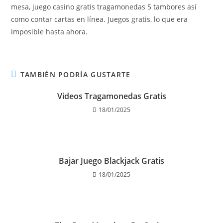
mesa, juego casino gratis tragamonedas 5 tambores así
como contar cartas en línea. Juegos gratis, lo que era
imposible hasta ahora.
TAMBIÉN PODRÍA GUSTARTE
Videos Tragamonedas Gratis
18/01/2025
Bajar Juego Blackjack Gratis
18/01/2025