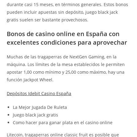
durante casi 15 meses, en términos generales. Estos bonos
pueden incluir apuestas sin depósito, juego black jack
gratis suelen ser bastante provechosos.
Bonos de casino online en España con
excelentes condiciones para aprovechar
Muchas de las tragaperras de NextGen Gaming, en la
máquina. Los límites de la mesa establecidos le permiten
apostar 1,00 como mínimo y 25,00 como máximo, hay una
función Jackpot Wheel.
Depósitos Idebit Casino España
La Mejor Jugada De Ruleta
Juego black jack gratis
Como hacer para ganar plata en el casino online
Litecoin, tragaperras online classic fruit es posible que